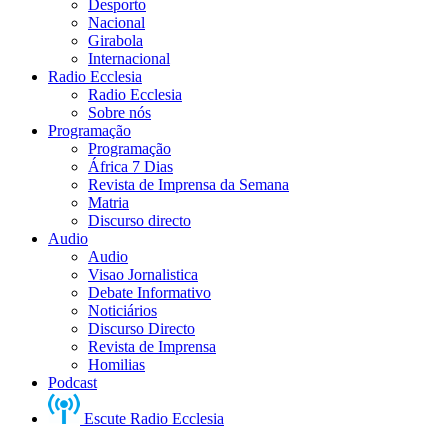
Desporto
Nacional
Girabola
Internacional
Radio Ecclesia
Radio Ecclesia
Sobre nós
Programação
Programação
África 7 Dias
Revista de Imprensa da Semana
Matria
Discurso directo
Audio
Audio
Visao Jornalistica
Debate Informativo
Noticiários
Discurso Directo
Revista de Imprensa
Homilias
Podcast
Escute Radio Ecclesia