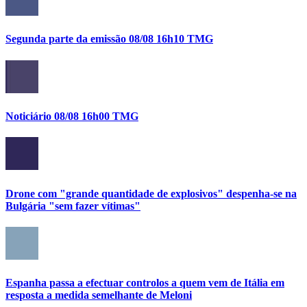
Segunda parte da emissão 08/08 16h10 TMG
Noticiário 08/08 16h00 TMG
Drone com "grande quantidade de explosivos" despenha-se na
Bulgária "sem fazer vítimas"
Espanha passa a efectuar controlos a quem vem de Itália em
resposta a medida semelhante de Meloni