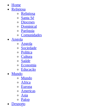
Home
Religiosa
Religiosa
Santa Sé
Dioceses
Dominical
Paróquia
Comunidades
Angola
Angola
Sociedade
Politica
Cultura
Saúde
Economia
Educação
Mundo
Mundo
Africa
Europa
Americas
Asia
Palop
Desporto