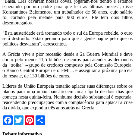
"Basta. Eles cavaram nossas covas, jogaram-nos dentro e estamos
esperando por um padre para que leia as últimas preces", disse
Konstantinos Balomenos, um trabalhador de 58 anos, cujo salário
foi cortado pela metade para 900 euros. Ele tem dois filhos
desempregados.
"Esta austeridade está tornando todo o sul da Europa rebelde, o euro
será destruído. Estão pedindo para que a gente pague pelo que os
políticos desviaram", acrescentou.
A Grécia vive a pior recessão desde a 2a Guerra Mundial e deve
cortar pelo menos 11,5 bilhões de euros para atender as demandas
da "troika" --grupo de credores composto pela Comissão Europeia,
o Banco Central Europeu e o FMI--, e assegurar a próxima parcela
do resgate, de 130 bilhões de euros.
Líderes da União Europeia tentarão aplacar suas diferenças sobre os
planos para uma união bancário em uma cúpula de dois dias que
começa nesta quinta-feira. Nenhuma decisão substancial é esperada,
reacendendo preocupações com a complacência para aplacar a crise
da dívida, que explodiu três anos atrás na Grécia.
Facebook
Twitter
Pinterest
Share
Debate informativo