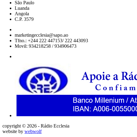
São Paulo
Luanda
Angola
C.P. 3579
marketingecclesia@sapo.ao
Tfno.: +244 222 447153/ 222 443093
Movil: 934218258 / 934906473
copyright © 2026 - Rádio Ecclesia
website by
webwolf