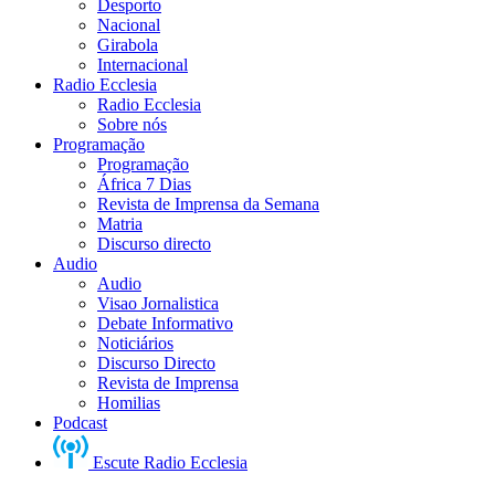
Desporto
Nacional
Girabola
Internacional
Radio Ecclesia
Radio Ecclesia
Sobre nós
Programação
Programação
África 7 Dias
Revista de Imprensa da Semana
Matria
Discurso directo
Audio
Audio
Visao Jornalistica
Debate Informativo
Noticiários
Discurso Directo
Revista de Imprensa
Homilias
Podcast
Escute Radio Ecclesia