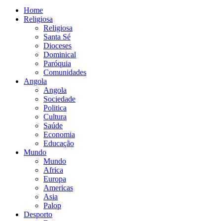
Home
Religiosa
Religiosa
Santa Sé
Dioceses
Dominical
Paróquia
Comunidades
Angola
Angola
Sociedade
Politica
Cultura
Saúde
Economia
Educação
Mundo
Mundo
Africa
Europa
Americas
Asia
Palop
Desporto