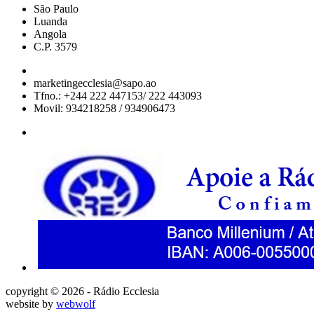
São Paulo
Luanda
Angola
C.P. 3579
marketingecclesia@sapo.ao
Tfno.: +244 222 447153/ 222 443093
Movil: 934218258 / 934906473
copyright © 2026 - Rádio Ecclesia
website by
webwolf