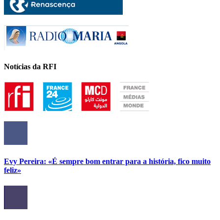
Notícias da RFI
Evy Pereira: «É sempre bom entrar para a história, fico muito
feliz»