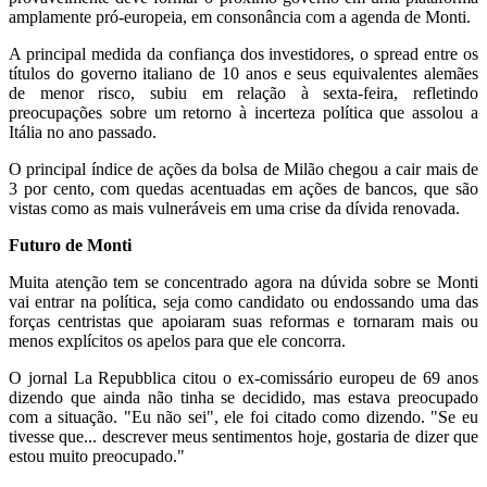
amplamente pró-europeia, em consonância com a agenda de Monti.
A principal medida da confiança dos investidores, o spread entre os
títulos do governo italiano de 10 anos e seus equivalentes alemães
de menor risco, subiu em relação à sexta-feira, refletindo
preocupações sobre um retorno à incerteza política que assolou a
Itália no ano passado.
O principal índice de ações da bolsa de Milão chegou a cair mais de
3 por cento, com quedas acentuadas em ações de bancos, que são
vistas como as mais vulneráveis em uma crise da dívida renovada.
Futuro de Monti
Muita atenção tem se concentrado agora na dúvida sobre se Monti
vai entrar na política, seja como candidato ou endossando uma das
forças centristas que apoiaram suas reformas e tornaram mais ou
menos explícitos os apelos para que ele concorra.
O jornal La Repubblica citou o ex-comissário europeu de 69 anos
dizendo que ainda não tinha se decidido, mas estava preocupado
com a situação. "Eu não sei", ele foi citado como dizendo. "Se eu
tivesse que... descrever meus sentimentos hoje, gostaria de dizer que
estou muito preocupado."