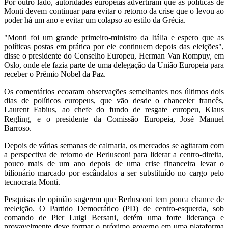
Por outro lado, autoridades europeias advertiram que as políticas de
Monti devem continuar para evitar o retorno da crise que o levou ao
poder há um ano e evitar um colapso ao estilo da Grécia.
"Monti foi um grande primeiro-ministro da Itália e espero que as
políticas postas em prática por ele continuem depois das eleições",
disse o presidente do Conselho Europeu, Herman Van Rompuy, em
Oslo, onde ele fazia parte de uma delegação da União Europeia para
receber o Prêmio Nobel da Paz.
Os comentários ecoaram observações semelhantes nos últimos dois
dias de políticos europeus, que vão desde o chanceler francês,
Laurent Fabius, ao chefe do fundo de resgate europeu, Klaus
Regling, e o presidente da Comissão Europeia, José Manuel
Barroso.
Depois de várias semanas de calmaria, os mercados se agitaram com
a perspectiva de retorno de Berlusconi para liderar a centro-direita,
pouco mais de um ano depois de uma crise financeira levar o
bilionário marcado por escândalos a ser substituído no cargo pelo
tecnocrata Monti.
Pesquisas de opinião sugerem que Berlusconi tem pouca chance de
reeleição. O Partido Democrático (PD) de centro-esquerda, sob
comando de Pier Luigi Bersani, detém uma forte liderança e
provavelmente deve formar o próximo governo em uma plataforma