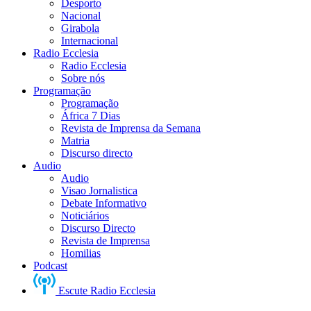
Desporto
Nacional
Girabola
Internacional
Radio Ecclesia
Radio Ecclesia
Sobre nós
Programação
Programação
África 7 Dias
Revista de Imprensa da Semana
Matria
Discurso directo
Audio
Audio
Visao Jornalistica
Debate Informativo
Noticiários
Discurso Directo
Revista de Imprensa
Homilias
Podcast
Escute Radio Ecclesia