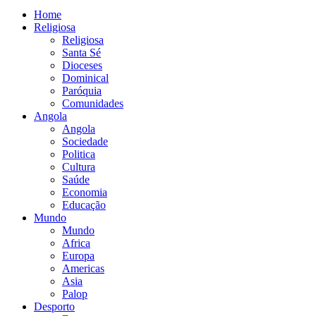
Home
Religiosa
Religiosa
Santa Sé
Dioceses
Dominical
Paróquia
Comunidades
Angola
Angola
Sociedade
Politica
Cultura
Saúde
Economia
Educação
Mundo
Mundo
Africa
Europa
Americas
Asia
Palop
Desporto