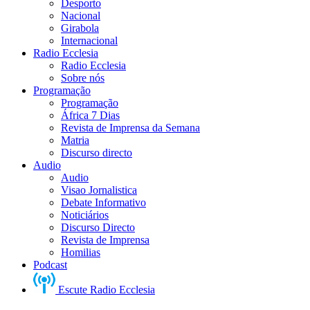
Desporto
Nacional
Girabola
Internacional
Radio Ecclesia
Radio Ecclesia
Sobre nós
Programação
Programação
África 7 Dias
Revista de Imprensa da Semana
Matria
Discurso directo
Audio
Audio
Visao Jornalistica
Debate Informativo
Noticiários
Discurso Directo
Revista de Imprensa
Homilias
Podcast
Escute Radio Ecclesia