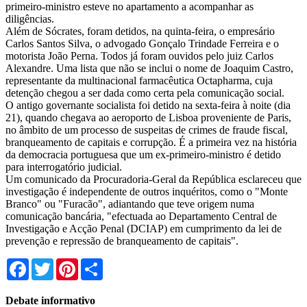
primeiro-ministro esteve no apartamento a acompanhar as
diligências.
Além de Sócrates, foram detidos, na quinta-feira, o empresário
Carlos Santos Silva, o advogado Gonçalo Trindade Ferreira e o
motorista João Perna. Todos já foram ouvidos pelo juiz Carlos
Alexandre. Uma lista que não se inclui o nome de Joaquim Castro,
representante da multinacional farmacêutica Octapharma, cuja
detenção chegou a ser dada como certa pela comunicação social.
O antigo governante socialista foi detido na sexta-feira à noite (dia
21), quando chegava ao aeroporto de Lisboa proveniente de Paris,
no âmbito de um processo de suspeitas de crimes de fraude fiscal,
branqueamento de capitais e corrupção. É a primeira vez na história
da democracia portuguesa que um ex-primeiro-ministro é detido
para interrogatório judicial.
Um comunicado da Procuradoria-Geral da República esclareceu que
investigação é independente de outros inquéritos, como o "Monte
Branco" ou "Furacão", adiantando que teve origem numa
comunicação bancária, "efectuada ao Departamento Central de
Investigação e Acção Penal (DCIAP) em cumprimento da lei de
prevenção e repressão de branqueamento de capitais".
Facebook
Twitter
Pinterest
Share
Debate informativo