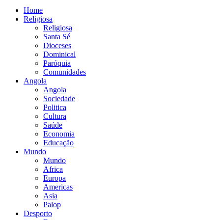
Home
Religiosa
Religiosa
Santa Sé
Dioceses
Dominical
Paróquia
Comunidades
Angola
Angola
Sociedade
Politica
Cultura
Saúde
Economia
Educação
Mundo
Mundo
Africa
Europa
Americas
Asia
Palop
Desporto