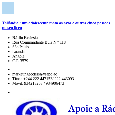
Tailândia : um adolescente mata os avós e outras cinco pessoas
no seu liceu
Rádio Ecclesia
Rua Commandante Bula N.º 118
São Paulo
Luanda
Angola
C.P. 3579
marketingecclesia@sapo.ao
Tfno.: +244 222 447153/ 222 443093
Movil: 934218258 / 934906473