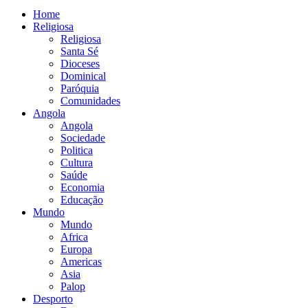
Home
Religiosa
Religiosa
Santa Sé
Dioceses
Dominical
Paróquia
Comunidades
Angola
Angola
Sociedade
Politica
Cultura
Saúde
Economia
Educação
Mundo
Mundo
Africa
Europa
Americas
Asia
Palop
Desporto