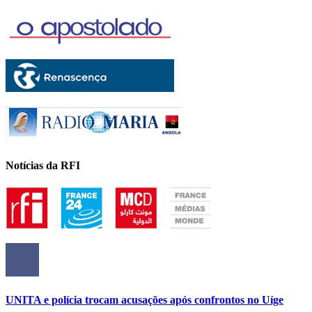
Notícias da RFI
UNITA e polícia trocam acusações após confrontos no Uíge