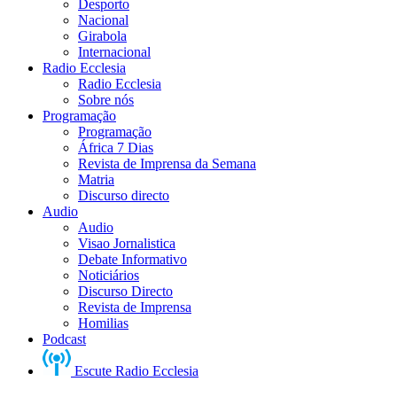
Desporto
Nacional
Girabola
Internacional
Radio Ecclesia
Radio Ecclesia
Sobre nós
Programação
Programação
África 7 Dias
Revista de Imprensa da Semana
Matria
Discurso directo
Audio
Audio
Visao Jornalistica
Debate Informativo
Noticiários
Discurso Directo
Revista de Imprensa
Homilias
Podcast
Escute Radio Ecclesia