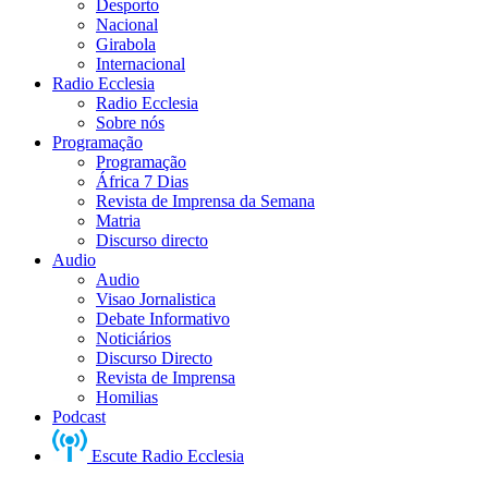
Desporto
Nacional
Girabola
Internacional
Radio Ecclesia
Radio Ecclesia
Sobre nós
Programação
Programação
África 7 Dias
Revista de Imprensa da Semana
Matria
Discurso directo
Audio
Audio
Visao Jornalistica
Debate Informativo
Noticiários
Discurso Directo
Revista de Imprensa
Homilias
Podcast
Escute Radio Ecclesia