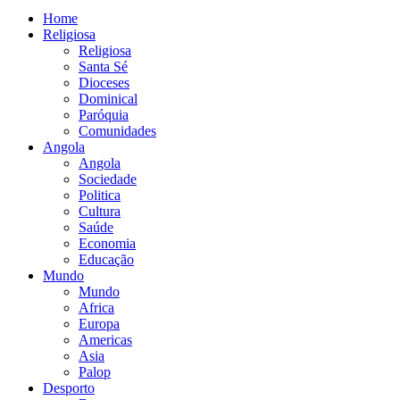
Home
Religiosa
Religiosa
Santa Sé
Dioceses
Dominical
Paróquia
Comunidades
Angola
Angola
Sociedade
Politica
Cultura
Saúde
Economia
Educação
Mundo
Mundo
Africa
Europa
Americas
Asia
Palop
Desporto