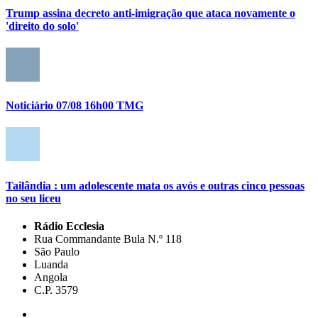
Trump assina decreto anti-imigração que ataca novamente o
'direito do solo'
Noticiário 07/08 16h00 TMG
Tailândia : um adolescente mata os avós e outras cinco pessoas
no seu liceu
Rádio Ecclesia
Rua Commandante Bula N.º 118
São Paulo
Luanda
Angola
C.P. 3579