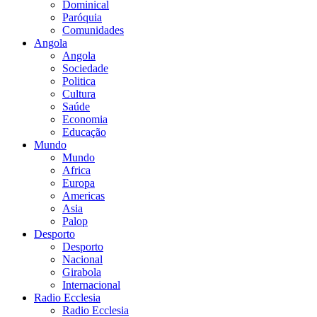
Dominical
Paróquia
Comunidades
Angola
Angola
Sociedade
Politica
Cultura
Saúde
Economia
Educação
Mundo
Mundo
Africa
Europa
Americas
Asia
Palop
Desporto
Desporto
Nacional
Girabola
Internacional
Radio Ecclesia
Radio Ecclesia