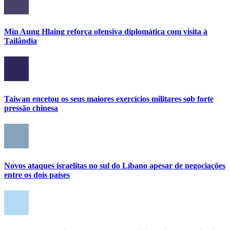
Min Aung Hlaing reforça ofensiva diplomática com visita à
Tailândia
Taiwan encetou os seus maiores exercícios militares sob forte
pressão chinesa
Novos ataques israelitas no sul do Líbano apesar de negociações
entre os dois países