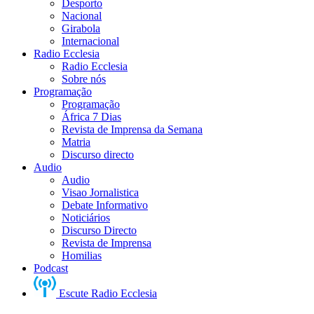
Desporto
Nacional
Girabola
Internacional
Radio Ecclesia
Radio Ecclesia
Sobre nós
Programação
Programação
África 7 Dias
Revista de Imprensa da Semana
Matria
Discurso directo
Audio
Audio
Visao Jornalistica
Debate Informativo
Noticiários
Discurso Directo
Revista de Imprensa
Homilias
Podcast
Escute Radio Ecclesia