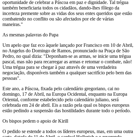
oportunidade de celebrar a Páscoa em paz e dignidade. Tal trégua
também beneficiaria todos os cidadãos, dando-lhes fôlego da
incerteza premente sobre as vidas dos seus entes queridos que estão
combatendo no conflito ou são afectados por ele de várias
maneiras."
As mesmas palavras do Papa
Um apelo que faz eco àquele lançado por Francisco em 10 de Abril,
no Angelus do Domingo de Ramos, pronunciado na Praça de São
Pedro, no qual dizia: "Deponham-se as armas, se inicie uma trégua
pascal, mas não para recarregar as armas e retomar o combate, não!
Uma trégua para se chegar à paz através de uma verdadeira
negociação, disponíveis também a qualquer sacrifício pelo bem das
pessoas".
Este ano, a Páscoa, fixada pelo calendário gregoriano, cai no
domingo, 17 de Abril, na Europa Ocidental, enquanto na Europa
Oriental, conforme estabelecido pelo calendário juliano, será
celebrada em 24 de abril. Eis a razão pela qual os bispos europeus
estão pedindo a suspensão das hostilidades durante todo o período.
Os bispos pedem o apoio de Kirill
O pedido se estende a todos os líderes europeus, mas, em uma outra
carta, datada de 11 de Abril, o cardeal Hollerich e o reverendo