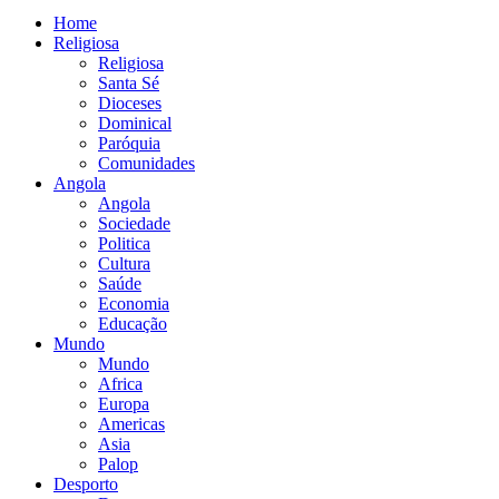
Home
Religiosa
Religiosa
Santa Sé
Dioceses
Dominical
Paróquia
Comunidades
Angola
Angola
Sociedade
Politica
Cultura
Saúde
Economia
Educação
Mundo
Mundo
Africa
Europa
Americas
Asia
Palop
Desporto