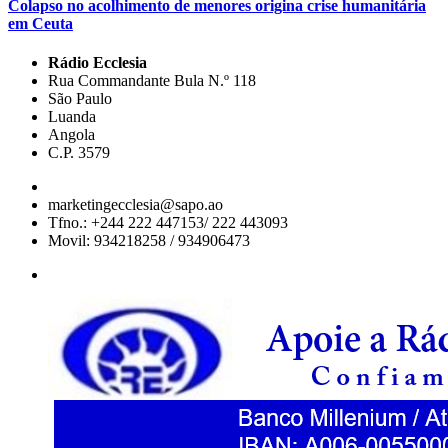
Colapso no acolhimento de menores origina crise humanitária
em Ceuta
Rádio Ecclesia
Rua Commandante Bula N.º 118
São Paulo
Luanda
Angola
C.P. 3579
marketingecclesia@sapo.ao
Tfno.: +244 222 447153/ 222 443093
Movil: 934218258 / 934906473