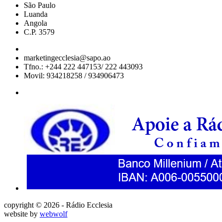
São Paulo
Luanda
Angola
C.P. 3579
marketingecclesia@sapo.ao
Tfno.: +244 222 447153/ 222 443093
Movil: 934218258 / 934906473
copyright © 2026 - Rádio Ecclesia
website by
webwolf