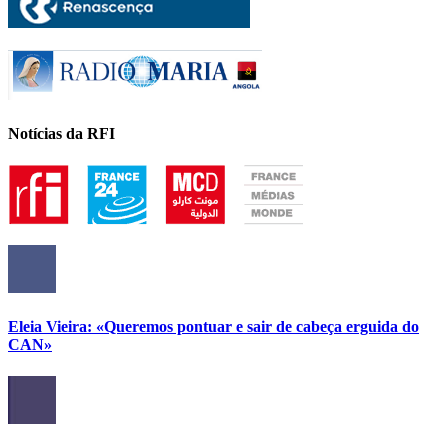
Notícias da RFI
Eleia Vieira: «Queremos pontuar e sair de cabeça erguida do
CAN»