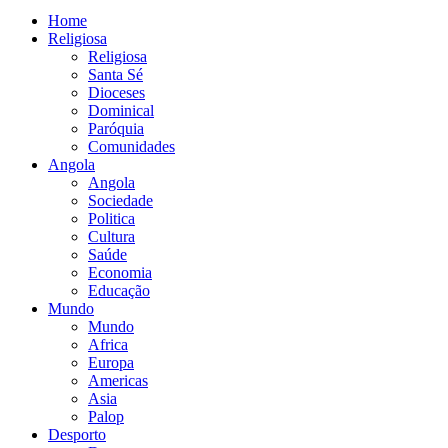
Home
Religiosa
Religiosa
Santa Sé
Dioceses
Dominical
Paróquia
Comunidades
Angola
Angola
Sociedade
Politica
Cultura
Saúde
Economia
Educação
Mundo
Mundo
Africa
Europa
Americas
Asia
Palop
Desporto