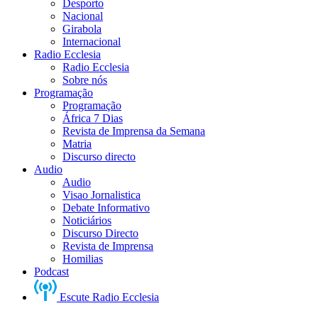
Desporto
Nacional
Girabola
Internacional
Radio Ecclesia
Radio Ecclesia
Sobre nós
Programação
Programação
África 7 Dias
Revista de Imprensa da Semana
Matria
Discurso directo
Audio
Audio
Visao Jornalistica
Debate Informativo
Noticiários
Discurso Directo
Revista de Imprensa
Homilias
Podcast
Escute Radio Ecclesia