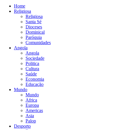
Home
Religiosa
Religiosa
Santa Sé
Dioceses
Dominical
Paróquia
Comunidades
Angola
Angola
Sociedade
Politica
Cultura
Saúde
Economia
Educação
Mundo
Mundo
Africa
Europa
Americas
Asia
Palop
Desporto