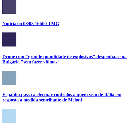
Noticiário 08/08 16h00 TMG
Drone com "grande quantidade de explosivos" despenha-se na
Bulgária "sem fazer vítimas"
Espanha passa a efectuar controlos a quem vem de Itália em
resposta a medida semelhante de Meloni