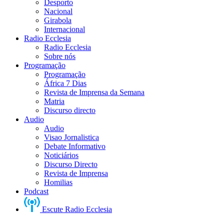
Desporto
Nacional
Girabola
Internacional
Radio Ecclesia
Radio Ecclesia
Sobre nós
Programação
Programação
África 7 Dias
Revista de Imprensa da Semana
Matria
Discurso directo
Audio
Audio
Visao Jornalistica
Debate Informativo
Noticiários
Discurso Directo
Revista de Imprensa
Homilias
Podcast
Escute Radio Ecclesia