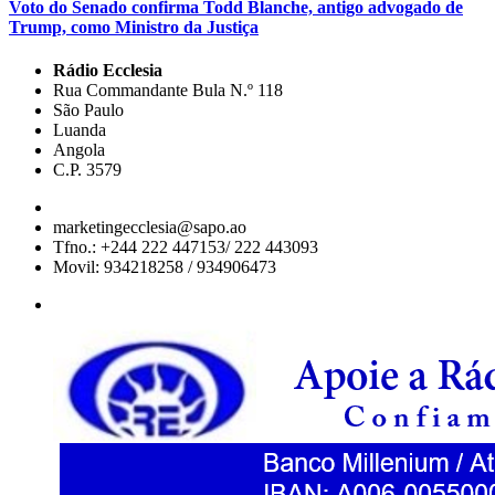
Voto do Senado confirma Todd Blanche, antigo advogado de
Trump, como Ministro da Justiça
Rádio Ecclesia
Rua Commandante Bula N.º 118
São Paulo
Luanda
Angola
C.P. 3579
marketingecclesia@sapo.ao
Tfno.: +244 222 447153/ 222 443093
Movil: 934218258 / 934906473