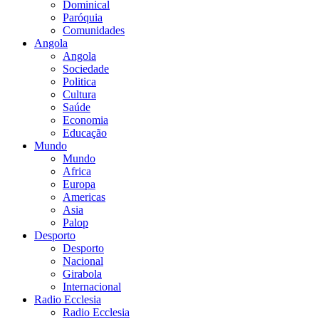
Dominical
Paróquia
Comunidades
Angola
Angola
Sociedade
Politica
Cultura
Saúde
Economia
Educação
Mundo
Mundo
Africa
Europa
Americas
Asia
Palop
Desporto
Desporto
Nacional
Girabola
Internacional
Radio Ecclesia
Radio Ecclesia