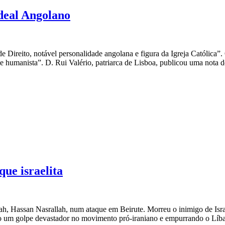
deal Angolano
 Direito, notável personalidade angolana e figura da Igreja Católica
e humanista”. D. Rui Valério, patriarca de Lisboa, publicou uma nota de
ue israelita
ah, Hassan Nasrallah, num ataque em Beirute. Morreu o inimigo de Israe
do um golpe devastador no movimento pró-iraniano e empurrando o Líba