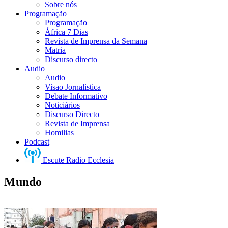
Sobre nós
Programação
Programação
África 7 Dias
Revista de Imprensa da Semana
Matria
Discurso directo
Audio
Audio
Visao Jornalistica
Debate Informativo
Noticiários
Discurso Directo
Revista de Imprensa
Homilias
Podcast
Escute Radio Ecclesia
Mundo