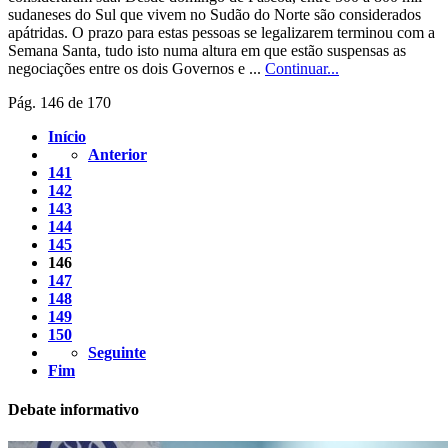
sudaneses do Sul que vivem no Sudão do Norte são considerados
apátridas. O prazo para estas pessoas se legalizarem terminou com a
Semana Santa, tudo isto numa altura em que estão suspensas as
negociações entre os dois Governos e ...
Continuar...
Pág. 146 de 170
Início
Anterior
141
142
143
144
145
146
147
148
149
150
Seguinte
Fim
Debate informativo