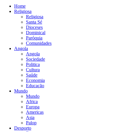
Home
Religiosa
Religiosa
Santa Sé
Dioceses
Dominical
Paróquia
Comunidades
Angola
Angola
Sociedade
Politica
Cultura
Saúde
Economia
Educação
Mundo
Mundo
Africa
Europa
Americas
Asia
Palop
Desporto