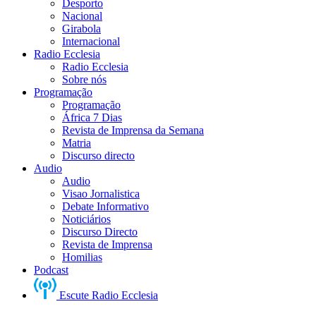
Desporto
Nacional
Girabola
Internacional
Radio Ecclesia
Radio Ecclesia
Sobre nós
Programação
Programação
África 7 Dias
Revista de Imprensa da Semana
Matria
Discurso directo
Audio
Audio
Visao Jornalistica
Debate Informativo
Noticiários
Discurso Directo
Revista de Imprensa
Homilias
Podcast
Escute Radio Ecclesia