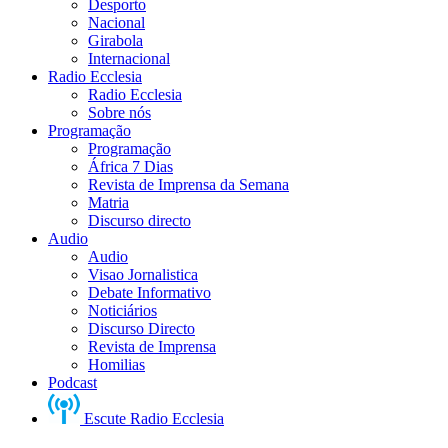
Desporto
Nacional
Girabola
Internacional
Radio Ecclesia
Radio Ecclesia
Sobre nós
Programação
Programação
África 7 Dias
Revista de Imprensa da Semana
Matria
Discurso directo
Audio
Audio
Visao Jornalistica
Debate Informativo
Noticiários
Discurso Directo
Revista de Imprensa
Homilias
Podcast
Escute Radio Ecclesia