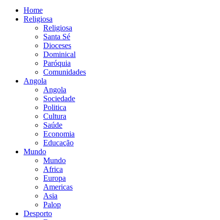
Home
Religiosa
Religiosa
Santa Sé
Dioceses
Dominical
Paróquia
Comunidades
Angola
Angola
Sociedade
Politica
Cultura
Saúde
Economia
Educação
Mundo
Mundo
Africa
Europa
Americas
Asia
Palop
Desporto