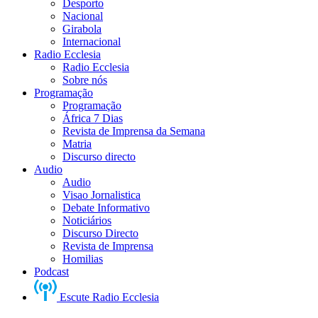
Desporto
Nacional
Girabola
Internacional
Radio Ecclesia
Radio Ecclesia
Sobre nós
Programação
Programação
África 7 Dias
Revista de Imprensa da Semana
Matria
Discurso directo
Audio
Audio
Visao Jornalistica
Debate Informativo
Noticiários
Discurso Directo
Revista de Imprensa
Homilias
Podcast
Escute Radio Ecclesia