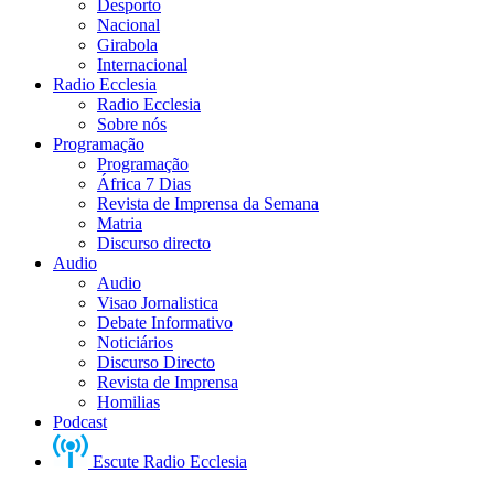
Desporto
Nacional
Girabola
Internacional
Radio Ecclesia
Radio Ecclesia
Sobre nós
Programação
Programação
África 7 Dias
Revista de Imprensa da Semana
Matria
Discurso directo
Audio
Audio
Visao Jornalistica
Debate Informativo
Noticiários
Discurso Directo
Revista de Imprensa
Homilias
Podcast
Escute Radio Ecclesia