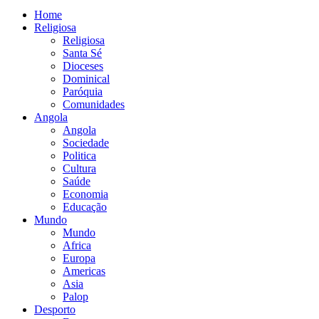
Home
Religiosa
Religiosa
Santa Sé
Dioceses
Dominical
Paróquia
Comunidades
Angola
Angola
Sociedade
Politica
Cultura
Saúde
Economia
Educação
Mundo
Mundo
Africa
Europa
Americas
Asia
Palop
Desporto