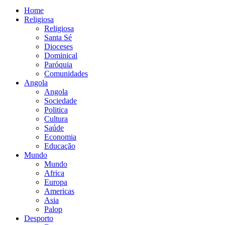
Home
Religiosa
Religiosa
Santa Sé
Dioceses
Dominical
Paróquia
Comunidades
Angola
Angola
Sociedade
Politica
Cultura
Saúde
Economia
Educação
Mundo
Mundo
Africa
Europa
Americas
Asia
Palop
Desporto