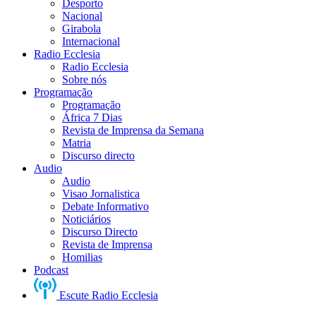
Desporto
Nacional
Girabola
Internacional
Radio Ecclesia
Radio Ecclesia
Sobre nós
Programação
Programação
África 7 Dias
Revista de Imprensa da Semana
Matria
Discurso directo
Audio
Audio
Visao Jornalistica
Debate Informativo
Noticiários
Discurso Directo
Revista de Imprensa
Homilias
Podcast
Escute Radio Ecclesia