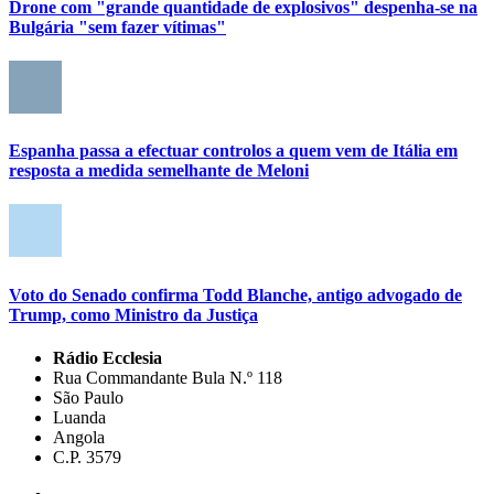
Drone com "grande quantidade de explosivos" despenha-se na
Bulgária "sem fazer vítimas"
Espanha passa a efectuar controlos a quem vem de Itália em
resposta a medida semelhante de Meloni
Voto do Senado confirma Todd Blanche, antigo advogado de
Trump, como Ministro da Justiça
Rádio Ecclesia
Rua Commandante Bula N.º 118
São Paulo
Luanda
Angola
C.P. 3579