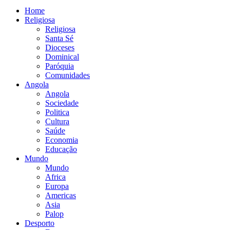
Home
Religiosa
Religiosa
Santa Sé
Dioceses
Dominical
Paróquia
Comunidades
Angola
Angola
Sociedade
Politica
Cultura
Saúde
Economia
Educação
Mundo
Mundo
Africa
Europa
Americas
Asia
Palop
Desporto