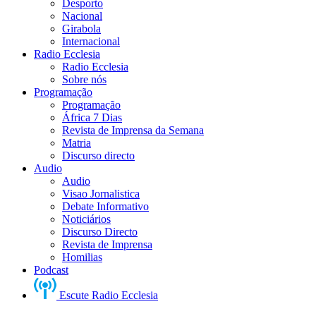
Desporto
Nacional
Girabola
Internacional
Radio Ecclesia
Radio Ecclesia
Sobre nós
Programação
Programação
África 7 Dias
Revista de Imprensa da Semana
Matria
Discurso directo
Audio
Audio
Visao Jornalistica
Debate Informativo
Noticiários
Discurso Directo
Revista de Imprensa
Homilias
Podcast
Escute Radio Ecclesia