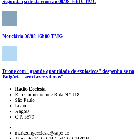
Segunda parte da emissão 08/08 16h10 TMG
Noticiário 08/08 16h00 TMG
Drone com "grande quantidade de explosivos" despenha-se na
Bulgária "sem fazer vítimas"
Rádio Ecclesia
Rua Commandante Bula N.º 118
São Paulo
Luanda
Angola
C.P. 3579
marketingecclesia@sapo.ao
Tfno.: +244 222 447153/ 222 443093