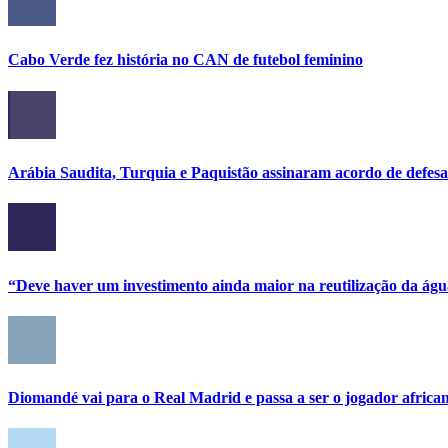
Cabo Verde fez história no CAN de futebol feminino
Arábia Saudita, Turquia e Paquistão assinaram acordo de defe
“Deve haver um investimento ainda maior na reutilização da ág
Diomandé vai para o Real Madrid e passa a ser o jogador african