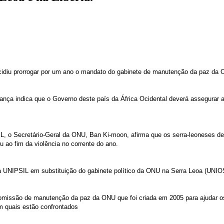
diu prorrogar por um ano o mandato do gabinete de manutenção da paz da 
nça indica que o Governo deste país da África Ocidental deverá assegurar a
IL, o Secretário-Geral da ONU, Ban Ki-moon, afirma que os serra-leoneses dev
ao fim da violência no corrente do ano.
 UNIPSIL em substituição do gabinete político da ONU na Serra Leoa (UNIOS
omissão de manutenção da paz da ONU que foi criada em 2005 para ajudar os
om quais estão confrontados