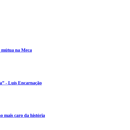
sa mútua na Meca
ua” - Luís Encarnação
o mais caro da história