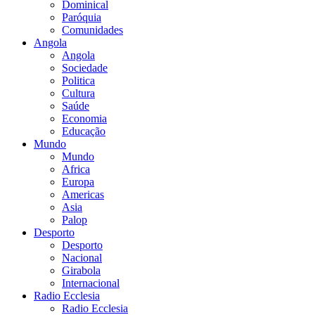
Dominical
Paróquia
Comunidades
Angola
Angola
Sociedade
Politica
Cultura
Saúde
Economia
Educação
Mundo
Mundo
Africa
Europa
Americas
Asia
Palop
Desporto
Desporto
Nacional
Girabola
Internacional
Radio Ecclesia
Radio Ecclesia