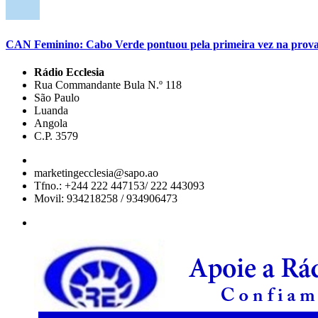
CAN Feminino: Cabo Verde pontuou pela primeira vez na prov
Rádio Ecclesia
Rua Commandante Bula N.º 118
São Paulo
Luanda
Angola
C.P. 3579
marketingecclesia@sapo.ao
Tfno.: +244 222 447153/ 222 443093
Movil: 934218258 / 934906473