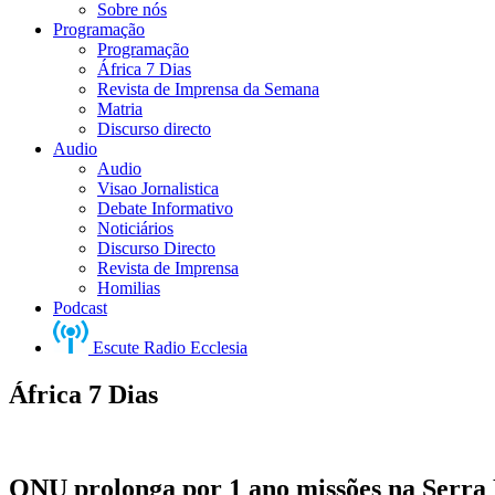
Sobre nós
Programação
Programação
África 7 Dias
Revista de Imprensa da Semana
Matria
Discurso directo
Audio
Audio
Visao Jornalistica
Debate Informativo
Noticiários
Discurso Directo
Revista de Imprensa
Homilias
Podcast
Escute Radio Ecclesia
África 7 Dias
ONU prolonga por 1 ano missões na Serra 