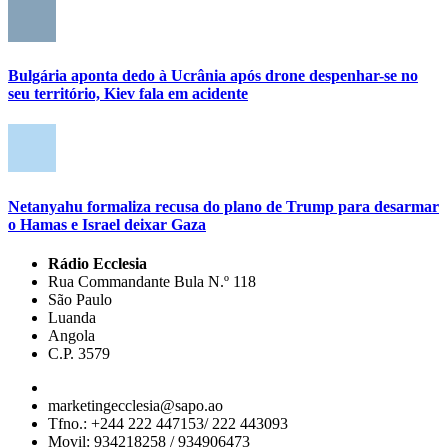
Bulgária aponta dedo à Ucrânia após drone despenhar-se no
seu território, Kiev fala em acidente
Netanyahu formaliza recusa do plano de Trump para desarmar
o Hamas e Israel deixar Gaza
Rádio Ecclesia
Rua Commandante Bula N.º 118
São Paulo
Luanda
Angola
C.P. 3579
marketingecclesia@sapo.ao
Tfno.: +244 222 447153/ 222 443093
Movil: 934218258 / 934906473