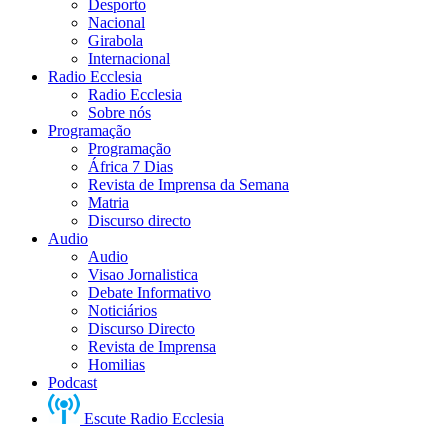
Desporto
Nacional
Girabola
Internacional
Radio Ecclesia
Radio Ecclesia
Sobre nós
Programação
Programação
África 7 Dias
Revista de Imprensa da Semana
Matria
Discurso directo
Audio
Audio
Visao Jornalistica
Debate Informativo
Noticiários
Discurso Directo
Revista de Imprensa
Homilias
Podcast
Escute Radio Ecclesia