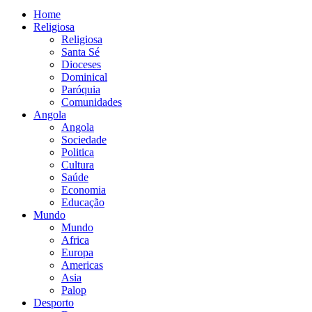
Home
Religiosa
Religiosa
Santa Sé
Dioceses
Dominical
Paróquia
Comunidades
Angola
Angola
Sociedade
Politica
Cultura
Saúde
Economia
Educação
Mundo
Mundo
Africa
Europa
Americas
Asia
Palop
Desporto