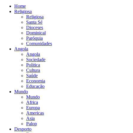
Home
Religiosa
Religiosa
Santa Sé
Dioceses
Dominical
Paróquia
Comunidades
Angola
Angola
Sociedade
Politica
Cultura
Saúde
Economia
Educação
Mundo
Mundo
Africa
Europa
Americas
Asia
Palop
Desporto