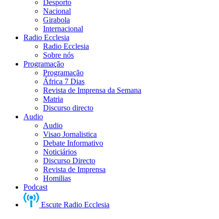
Desporto
Nacional
Girabola
Internacional
Radio Ecclesia
Radio Ecclesia
Sobre nós
Programação
Programação
África 7 Dias
Revista de Imprensa da Semana
Matria
Discurso directo
Audio
Audio
Visao Jornalistica
Debate Informativo
Noticiários
Discurso Directo
Revista de Imprensa
Homilias
Podcast
Escute Radio Ecclesia