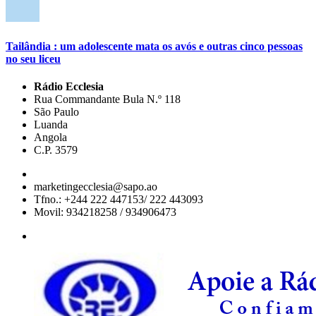
Tailândia : um adolescente mata os avós e outras cinco pessoas
no seu liceu
Rádio Ecclesia
Rua Commandante Bula N.º 118
São Paulo
Luanda
Angola
C.P. 3579
marketingecclesia@sapo.ao
Tfno.: +244 222 447153/ 222 443093
Movil: 934218258 / 934906473