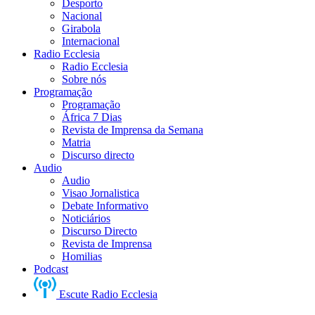
Desporto
Nacional
Girabola
Internacional
Radio Ecclesia
Radio Ecclesia
Sobre nós
Programação
Programação
África 7 Dias
Revista de Imprensa da Semana
Matria
Discurso directo
Audio
Audio
Visao Jornalistica
Debate Informativo
Noticiários
Discurso Directo
Revista de Imprensa
Homilias
Podcast
Escute Radio Ecclesia