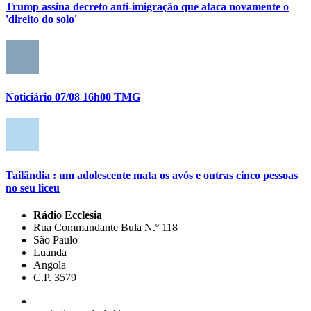
Trump assina decreto anti-imigração que ataca novamente o
'direito do solo'
Noticiário 07/08 16h00 TMG
Tailândia : um adolescente mata os avós e outras cinco pessoas
no seu liceu
Rádio Ecclesia
Rua Commandante Bula N.º 118
São Paulo
Luanda
Angola
C.P. 3579