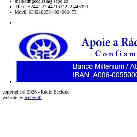
marketingecclesia@sapo.ao
Tfno.: +244 222 447153/ 222 443093
Movil: 934218258 / 934906473
copyright © 2026 - Rádio Ecclesia
website by
webwolf