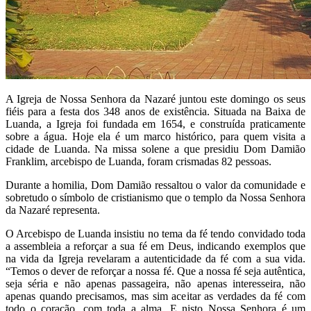
A Igreja de Nossa Senhora da Nazaré juntou este domingo os seus
fiéis para a festa dos 348 anos de existência. Situada na Baixa de
Luanda, a Igreja foi fundada em 1654, e construída praticamente
sobre a água. Hoje ela é um marco histórico, para quem visita a
cidade de Luanda. Na missa solene a que presidiu Dom Damião
Franklim, arcebispo de Luanda, foram crismadas 82 pessoas.
Durante a homilia, Dom Damião ressaltou o valor da comunidade e
sobretudo o símbolo de cristianismo que o templo da Nossa Senhora
da Nazaré representa.
O Arcebispo de Luanda insistiu no tema da fé tendo convidado toda
a assembleia a reforçar a sua fé em Deus, indicando exemplos que
na vida da Igreja revelaram a autenticidade da fé com a sua vida.
“Temos o dever de reforçar a nossa fé. Que a nossa fé seja autêntica,
seja séria e não apenas passageira, não apenas interesseira, não
apenas quando precisamos, mas sim aceitar as verdades da fé com
todo o coração, com toda a alma. E nisto Nossa Senhora é um