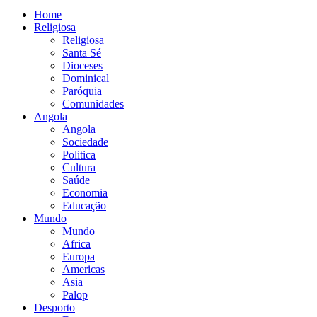
Home
Religiosa
Religiosa
Santa Sé
Dioceses
Dominical
Paróquia
Comunidades
Angola
Angola
Sociedade
Politica
Cultura
Saúde
Economia
Educação
Mundo
Mundo
Africa
Europa
Americas
Asia
Palop
Desporto