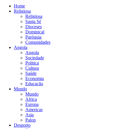
Home
Religiosa
Religiosa
Santa Sé
Dioceses
Dominical
Paróquia
Comunidades
Angola
Angola
Sociedade
Politica
Cultura
Saúde
Economia
Educação
Mundo
Mundo
Africa
Europa
Americas
Asia
Palop
Desporto