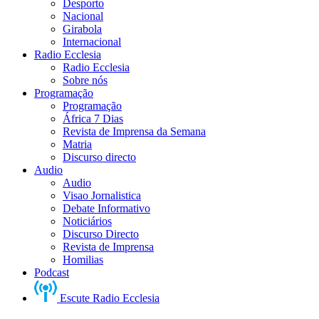
Desporto
Nacional
Girabola
Internacional
Radio Ecclesia
Radio Ecclesia
Sobre nós
Programação
Programação
África 7 Dias
Revista de Imprensa da Semana
Matria
Discurso directo
Audio
Audio
Visao Jornalistica
Debate Informativo
Noticiários
Discurso Directo
Revista de Imprensa
Homilias
Podcast
Escute Radio Ecclesia