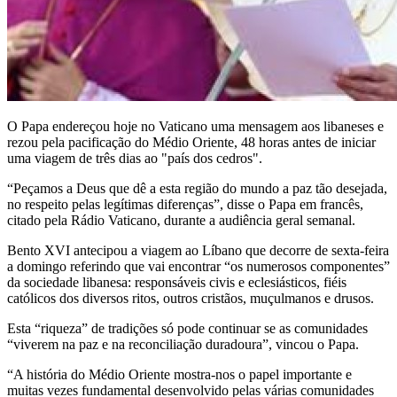
O Papa endereçou hoje no Vaticano uma mensagem aos libaneses e
rezou pela pacificação do Médio Oriente, 48 horas antes de iniciar
uma viagem de três dias ao "país dos cedros".
“Peçamos a Deus que dê a esta região do mundo a paz tão desejada,
no respeito pelas legítimas diferenças”, disse o Papa em francês,
citado pela Rádio Vaticano, durante a audiência geral semanal.
Bento XVI antecipou a viagem ao Líbano que decorre de sexta-feira
a domingo referindo que vai encontrar “os numerosos componentes”
da sociedade libanesa: responsáveis civis e eclesiásticos, fiéis
católicos dos diversos ritos, outros cristãos, muçulmanos e drusos.
Esta “riqueza” de tradições só pode continuar se as comunidades
“viverem na paz e na reconciliação duradoura”, vincou o Papa.
“A história do Médio Oriente mostra-nos o papel importante e
muitas vezes fundamental desenvolvido pelas várias comunidades