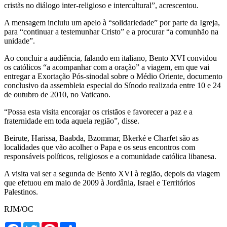
cristãs no diálogo inter-religioso e intercultural”, acrescentou.
A mensagem incluiu um apelo à “solidariedade” por parte da Igreja,
para “continuar a testemunhar Cristo” e a procurar “a comunhão na
unidade”.
Ao concluir a audiência, falando em italiano, Bento XVI convidou
os católicos “a acompanhar com a oração” a viagem, em que vai
entregar a Exortação Pós-sinodal sobre o Médio Oriente, documento
conclusivo da assembleia especial do Sínodo realizada entre 10 e 24
de outubro de 2010, no Vaticano.
“Possa esta visita encorajar os cristãos e favorecer a paz e a
fraternidade em toda aquela região”, disse.
Beirute, Harissa, Baabda, Bzommar, Bkerké e Charfet são as
localidades que vão acolher o Papa e os seus encontros com
responsáveis políticos, religiosos e a comunidade católica libanesa.
A visita vai ser a segunda de Bento XVI à região, depois da viagem
que efetuou em maio de 2009 à Jordânia, Israel e Territórios
Palestinos.
RJM/OC
Facebook
Twitter
Pinterest
Share