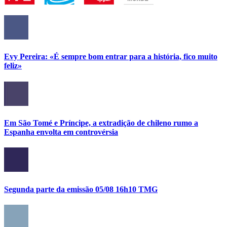
Evy Pereira: «É sempre bom entrar para a história, fico muito
feliz»
Em São Tomé e Príncipe, a extradição de chileno rumo a
Espanha envolta em controvérsia
Segunda parte da emissão 05/08 16h10 TMG