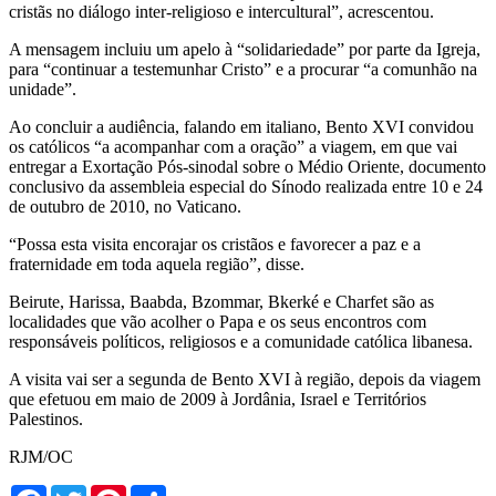
cristãs no diálogo inter-religioso e intercultural”, acrescentou.
A mensagem incluiu um apelo à “solidariedade” por parte da Igreja,
para “continuar a testemunhar Cristo” e a procurar “a comunhão na
unidade”.
Ao concluir a audiência, falando em italiano, Bento XVI convidou
os católicos “a acompanhar com a oração” a viagem, em que vai
entregar a Exortação Pós-sinodal sobre o Médio Oriente, documento
conclusivo da assembleia especial do Sínodo realizada entre 10 e 24
de outubro de 2010, no Vaticano.
“Possa esta visita encorajar os cristãos e favorecer a paz e a
fraternidade em toda aquela região”, disse.
Beirute, Harissa, Baabda, Bzommar, Bkerké e Charfet são as
localidades que vão acolher o Papa e os seus encontros com
responsáveis políticos, religiosos e a comunidade católica libanesa.
A visita vai ser a segunda de Bento XVI à região, depois da viagem
que efetuou em maio de 2009 à Jordânia, Israel e Territórios
Palestinos.
RJM/OC
Facebook
Twitter
Pinterest
Share