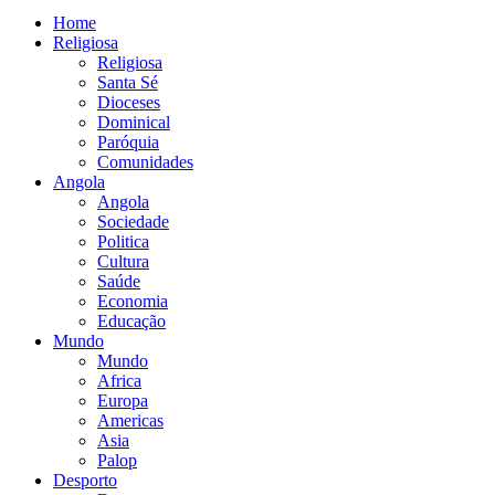
Home
Religiosa
Religiosa
Santa Sé
Dioceses
Dominical
Paróquia
Comunidades
Angola
Angola
Sociedade
Politica
Cultura
Saúde
Economia
Educação
Mundo
Mundo
Africa
Europa
Americas
Asia
Palop
Desporto