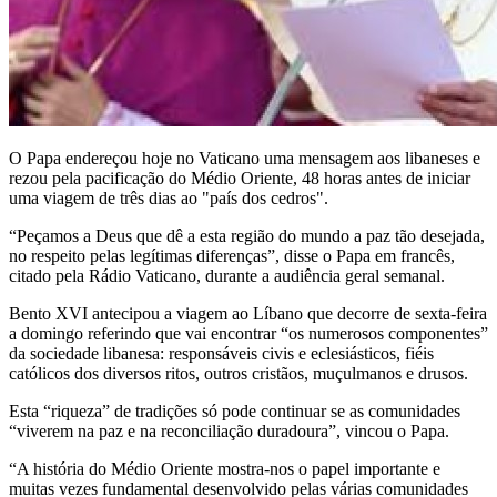
O Papa endereçou hoje no Vaticano uma mensagem aos libaneses e
rezou pela pacificação do Médio Oriente, 48 horas antes de iniciar
uma viagem de três dias ao "país dos cedros".
“Peçamos a Deus que dê a esta região do mundo a paz tão desejada,
no respeito pelas legítimas diferenças”, disse o Papa em francês,
citado pela Rádio Vaticano, durante a audiência geral semanal.
Bento XVI antecipou a viagem ao Líbano que decorre de sexta-feira
a domingo referindo que vai encontrar “os numerosos componentes”
da sociedade libanesa: responsáveis civis e eclesiásticos, fiéis
católicos dos diversos ritos, outros cristãos, muçulmanos e drusos.
Esta “riqueza” de tradições só pode continuar se as comunidades
“viverem na paz e na reconciliação duradoura”, vincou o Papa.
“A história do Médio Oriente mostra-nos o papel importante e
muitas vezes fundamental desenvolvido pelas várias comunidades