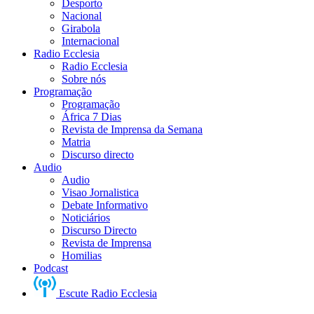
Desporto
Nacional
Girabola
Internacional
Radio Ecclesia
Radio Ecclesia
Sobre nós
Programação
Programação
África 7 Dias
Revista de Imprensa da Semana
Matria
Discurso directo
Audio
Audio
Visao Jornalistica
Debate Informativo
Noticiários
Discurso Directo
Revista de Imprensa
Homilias
Podcast
Escute Radio Ecclesia