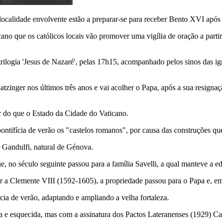
ocalidade envolvente estão a preparar-se para receber Bento XVI após o 
ano que os católicos locais vão promover uma vigília de oração a part
ilogia 'Jesus de Nazaré', pelas 17h15, acompanhado pelos sinos das igr
h Ratzinger nos últimos três anos e vai acolher o Papa, após a sua resig
or do que o Estado da Cidade do Vaticano.
ontifícia de verão os "castelos romanos", por causa das construções que
a Gandulfi, natural de Génova.
 no século seguinte passou para a família Savelli, a qual manteve a ed
r a Clemente VIII (1592-1605), a propriedade passou para o Papa e, em
cia de verão, adaptando e ampliando a velha fortaleza.
 e esquecida, mas com a assinatura dos Pactos Lateranenses (1929) Cast