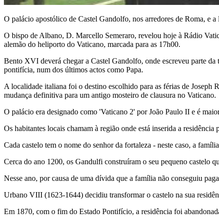
O palácio apostólico de Castel Gandolfo, nos arredores de Roma, e a l
O bispo de Albano, D. Marcello Semeraro, revelou hoje à Rádio Vatic
alemão do heliporto do Vaticano, marcada para as 17h00.
Bento XVI deverá chegar a Castel Gandolfo, onde escreveu parte da tr
pontifícia, num dos últimos actos como Papa.
A localidade italiana foi o destino escolhido para as férias de Josep
mudança definitiva para um antigo mosteiro de clausura no Vaticano.
O palácio era designado como 'Vaticano 2' por João Paulo II e é mai
Os habitantes locais chamam à região onde está inserida a residência p
Cada castelo tem o nome do senhor da fortaleza - neste caso, a famíli
Cerca do ano 1200, os Gandulfi construíram o seu pequeno castelo que,
Nesse ano, por causa de uma dívida que a família não conseguiu paga
Urbano VIII (1623-1644) decidiu transformar o castelo na sua residên
Em 1870, com o fim do Estado Pontifício, a residência foi abandonada