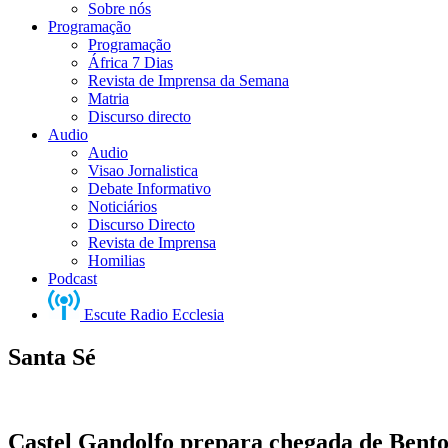
Sobre nós
Programação
Programação
África 7 Dias
Revista de Imprensa da Semana
Matria
Discurso directo
Audio
Audio
Visao Jornalistica
Debate Informativo
Noticiários
Discurso Directo
Revista de Imprensa
Homilias
Podcast
Escute Radio Ecclesia
Santa Sé
Castel Gandolfo prepara chegada de Bent