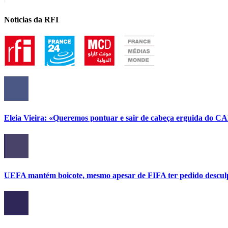
Notícias da RFI
Eleia Vieira: «Queremos pontuar e sair de cabeça erguida do C
UEFA mantém boicote, mesmo apesar de FIFA ter pedido descul