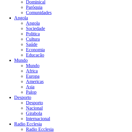
Dominical
Paróquia
Comunidades
Angola
Angola
Sociedade
Politica
Cultura
Saúde
Economia
Educação
Mundo
Mundo
Africa
Europa
Americas
Asia
Palop
Desporto
Desporto
Nacional
Girabola
Internacional
Radio Ecclesia
Radio Ecclesia