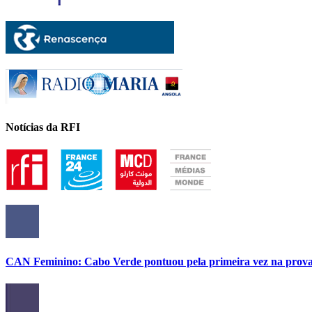
Notícias da RFI
CAN Feminino: Cabo Verde pontuou pela primeira vez na prov