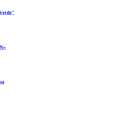
 Verde"
AN»
pa