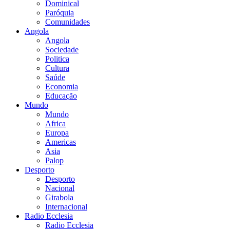
Dominical
Paróquia
Comunidades
Angola
Angola
Sociedade
Politica
Cultura
Saúde
Economia
Educação
Mundo
Mundo
Africa
Europa
Americas
Asia
Palop
Desporto
Desporto
Nacional
Girabola
Internacional
Radio Ecclesia
Radio Ecclesia