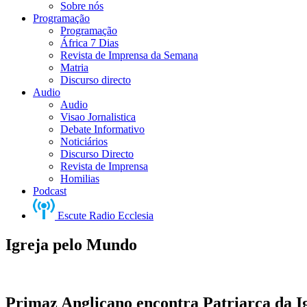
Sobre nós
Programação
Programação
África 7 Dias
Revista de Imprensa da Semana
Matria
Discurso directo
Audio
Audio
Visao Jornalistica
Debate Informativo
Noticiários
Discurso Directo
Revista de Imprensa
Homilias
Podcast
Escute Radio Ecclesia
Igreja pelo Mundo
Primaz Anglicano encontra Patriarca da I