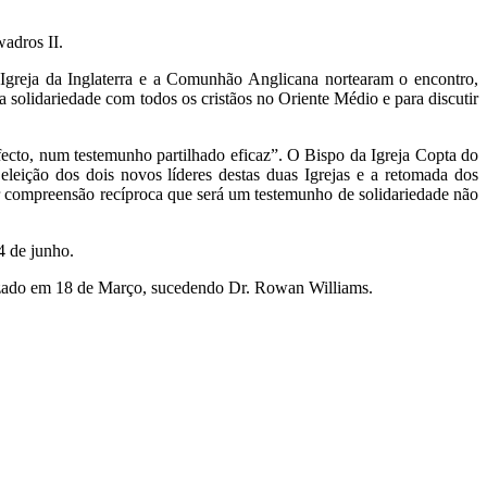
adros II.
 Igreja da Inglaterra e a Comunhão Anglicana nortearam o encontro,
a solidariedade com todos os cristãos no Oriente Médio e para discutir
fecto, num testemunho partilhado eficaz”. O Bispo da Igreja Copta do
eição dos dois novos líderes destas duas Igrejas e a retomada dos
r compreensão recíproca que será um testemunho de solidariedade não
4 de junho.
onizado em 18 de Março, sucedendo Dr. Rowan Williams.