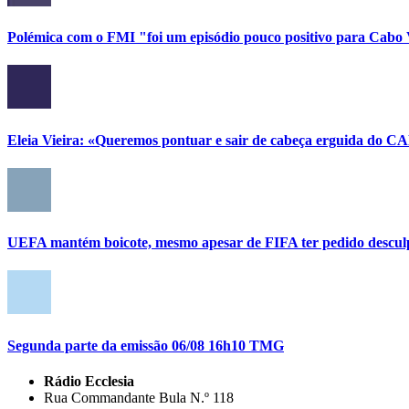
Polémica com o FMI "foi um episódio pouco positivo para Cabo
Eleia Vieira: «Queremos pontuar e sair de cabeça erguida do C
UEFA mantém boicote, mesmo apesar de FIFA ter pedido descul
Segunda parte da emissão 06/08 16h10 TMG
Rádio Ecclesia
Rua Commandante Bula N.º 118