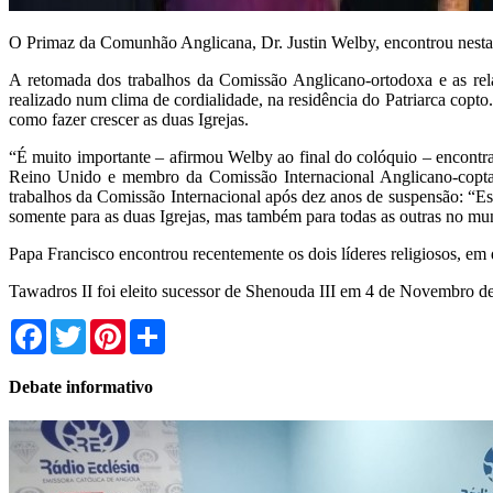
O Primaz da Comunhão Anglicana, Dr. Justin Welby, encontrou nesta s
A retomada dos trabalhos da Comissão Anglicano-ortodoxa e as rela
realizado num clima de cordialidade, na residência do Patriarca copto
como fazer crescer as duas Igrejas.
“É muito importante – afirmou Welby ao final do colóquio – encontra
Reino Unido e membro da Comissão Internacional Anglicano-copta, 
trabalhos da Comissão Internacional após dez anos de suspensão: “E
somente para as duas Igrejas, mas também para todas as outras no mu
Papa Francisco encontrou recentemente os dois líderes religiosos, em 
Tawadros II foi eleito sucessor de Shenouda III em 4 de Novembro de
Facebook
Twitter
Pinterest
Share
Debate informativo