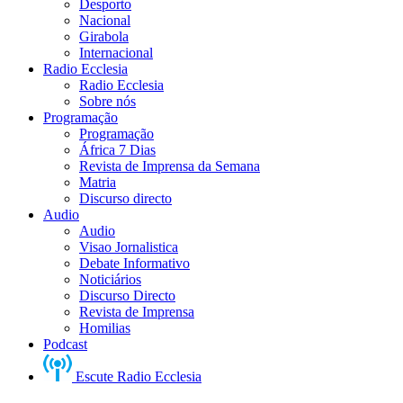
Desporto
Nacional
Girabola
Internacional
Radio Ecclesia
Radio Ecclesia
Sobre nós
Programação
Programação
África 7 Dias
Revista de Imprensa da Semana
Matria
Discurso directo
Audio
Audio
Visao Jornalistica
Debate Informativo
Noticiários
Discurso Directo
Revista de Imprensa
Homilias
Podcast
Escute Radio Ecclesia