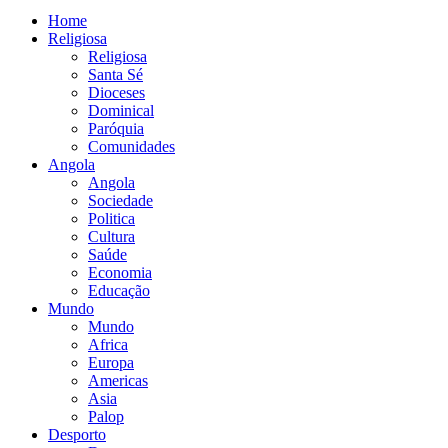
Home
Religiosa
Religiosa
Santa Sé
Dioceses
Dominical
Paróquia
Comunidades
Angola
Angola
Sociedade
Politica
Cultura
Saúde
Economia
Educação
Mundo
Mundo
Africa
Europa
Americas
Asia
Palop
Desporto