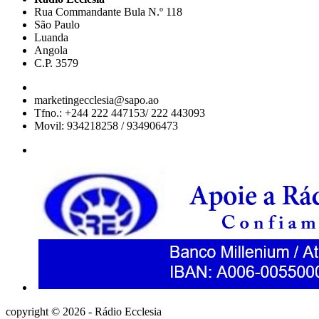
Rua Commandante Bula N.º 118
São Paulo
Luanda
Angola
C.P. 3579
marketingecclesia@sapo.ao
Tfno.: +244 222 447153/ 222 443093
Movil: 934218258 / 934906473
copyright © 2026 - Rádio Ecclesia