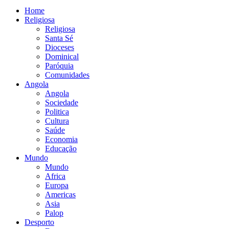
Home
Religiosa
Religiosa
Santa Sé
Dioceses
Dominical
Paróquia
Comunidades
Angola
Angola
Sociedade
Politica
Cultura
Saúde
Economia
Educação
Mundo
Mundo
Africa
Europa
Americas
Asia
Palop
Desporto