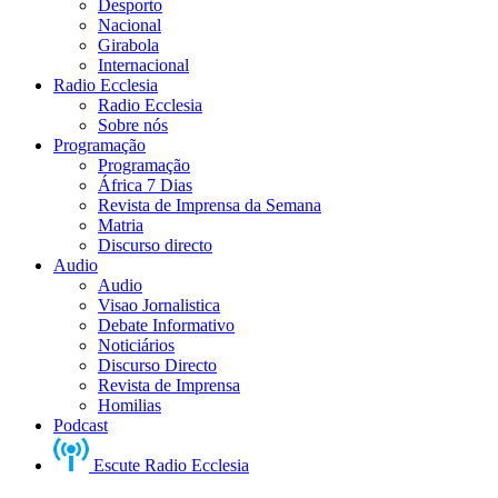
Desporto
Nacional
Girabola
Internacional
Radio Ecclesia
Radio Ecclesia
Sobre nós
Programação
Programação
África 7 Dias
Revista de Imprensa da Semana
Matria
Discurso directo
Audio
Audio
Visao Jornalistica
Debate Informativo
Noticiários
Discurso Directo
Revista de Imprensa
Homilias
Podcast
Escute Radio Ecclesia