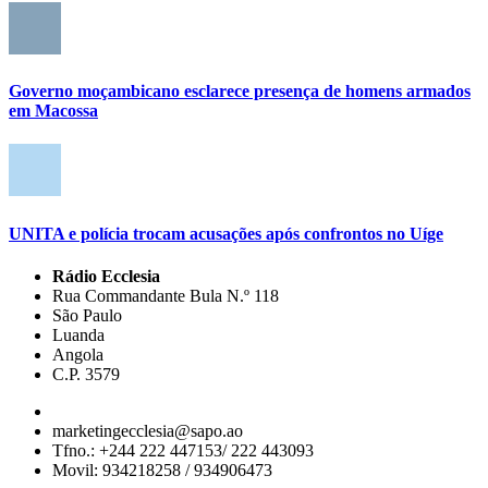
Governo moçambicano esclarece presença de homens armados
em Macossa
UNITA e polícia trocam acusações após confrontos no Uíge
Rádio Ecclesia
Rua Commandante Bula N.º 118
São Paulo
Luanda
Angola
C.P. 3579
marketingecclesia@sapo.ao
Tfno.: +244 222 447153/ 222 443093
Movil: 934218258 / 934906473