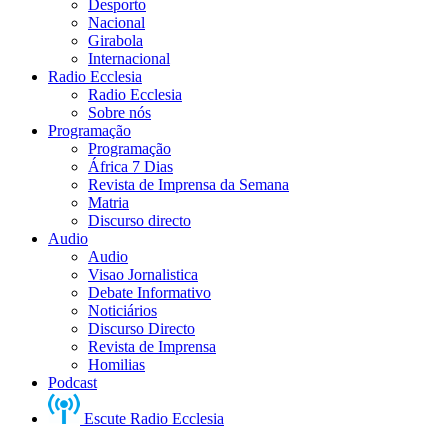
Desporto
Nacional
Girabola
Internacional
Radio Ecclesia
Radio Ecclesia
Sobre nós
Programação
Programação
África 7 Dias
Revista de Imprensa da Semana
Matria
Discurso directo
Audio
Audio
Visao Jornalistica
Debate Informativo
Noticiários
Discurso Directo
Revista de Imprensa
Homilias
Podcast
Escute Radio Ecclesia