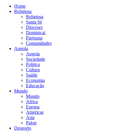
Home
Religiosa
Religiosa
Santa Sé
Dioceses
Dominical
Paróquia
Comunidades
Angola
Angola
Sociedade
Politica
Cultura
Saúde
Economia
Educação
Mundo
Mundo
Africa
Europa
Americas
Asia
Palop
Desporto