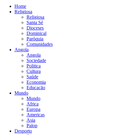
Home
Religiosa
Religiosa
Santa Sé
Dioceses
Dominical
Paróquia
Comunidades
Angola
Angola
Sociedade
Politica
Cultura
Saúde
Economia
Educação
Mundo
Mundo
Africa
Europa
Americas
Asia
Palop
Desporto