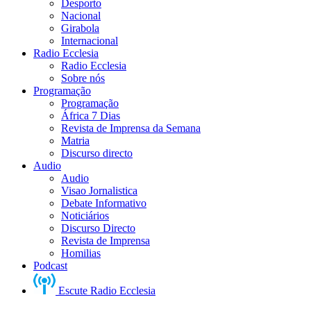
Desporto
Nacional
Girabola
Internacional
Radio Ecclesia
Radio Ecclesia
Sobre nós
Programação
Programação
África 7 Dias
Revista de Imprensa da Semana
Matria
Discurso directo
Audio
Audio
Visao Jornalistica
Debate Informativo
Noticiários
Discurso Directo
Revista de Imprensa
Homilias
Podcast
Escute Radio Ecclesia