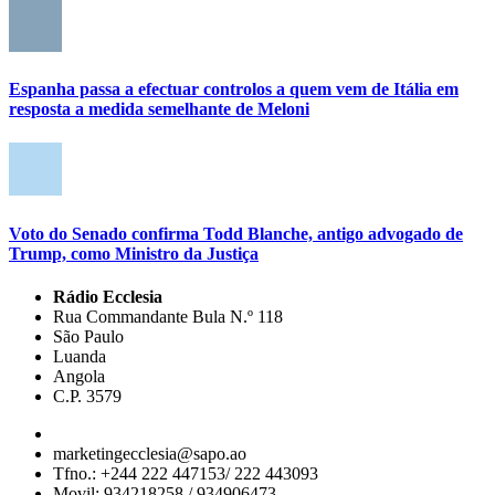
Espanha passa a efectuar controlos a quem vem de Itália em
resposta a medida semelhante de Meloni
Voto do Senado confirma Todd Blanche, antigo advogado de
Trump, como Ministro da Justiça
Rádio Ecclesia
Rua Commandante Bula N.º 118
São Paulo
Luanda
Angola
C.P. 3579
marketingecclesia@sapo.ao
Tfno.: +244 222 447153/ 222 443093
Movil: 934218258 / 934906473