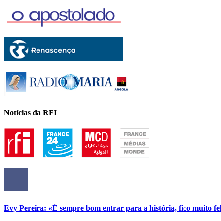
Notícias da RFI
Evy Pereira: «É sempre bom entrar para a história, fico muito fel