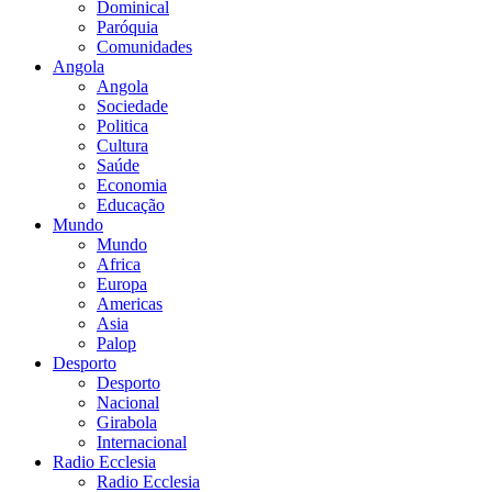
Dominical
Paróquia
Comunidades
Angola
Angola
Sociedade
Politica
Cultura
Saúde
Economia
Educação
Mundo
Mundo
Africa
Europa
Americas
Asia
Palop
Desporto
Desporto
Nacional
Girabola
Internacional
Radio Ecclesia
Radio Ecclesia