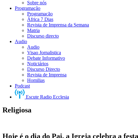
Sobre nós
Programação
Programação
África 7 Dias
Revista de Imprensa da Semana
Matria
Discurso directo
Audio
Audio
Visao Jornalistica
Debate Informativo
Noticiários
Discurso Directo
Revista de Imprensa
Homilias
Podcast
Escute Radio Ecclesia
Religiosa
Hoje é o dia do Pai, a Igreja celebra a fest