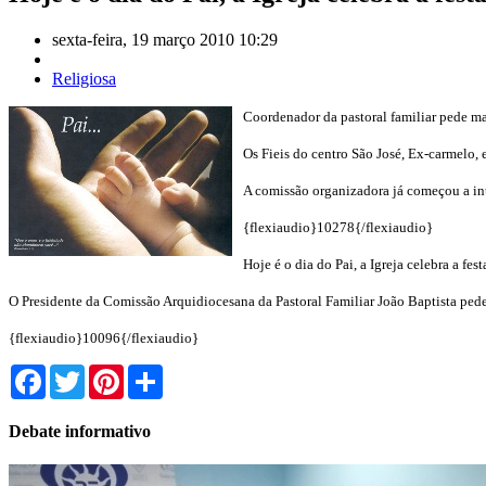
sexta-feira, 19 março 2010 10:29
Religiosa
Coordenador da pastoral familiar pede maio
Os Fieis do centro São José, Ex-carmelo, e
A comissão organizadora já começou a inte
{flexiaudio}10278{/flexiaudio}
Hoje é o dia do Pai, a Igreja celebra a fe
O Presidente da Comissão Arquidiocesana da Pastoral Familiar João Baptista pede 
{flexiaudio}10096{/flexiaudio}
Facebook
Twitter
Pinterest
Share
Debate informativo