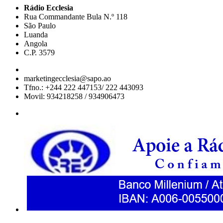
Rádio Ecclesia
Rua Commandante Bula N.º 118
São Paulo
Luanda
Angola
C.P. 3579
marketingecclesia@sapo.ao
Tfno.: +244 222 447153/ 222 443093
Movil: 934218258 / 934906473