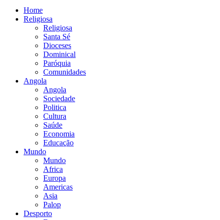
Home
Religiosa
Religiosa
Santa Sé
Dioceses
Dominical
Paróquia
Comunidades
Angola
Angola
Sociedade
Politica
Cultura
Saúde
Economia
Educação
Mundo
Mundo
Africa
Europa
Americas
Asia
Palop
Desporto