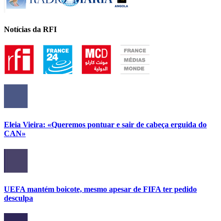
Notícias da RFI
Eleia Vieira: «Queremos pontuar e sair de cabeça erguida do
CAN»
UEFA mantém boicote, mesmo apesar de FIFA ter pedido
desculpa