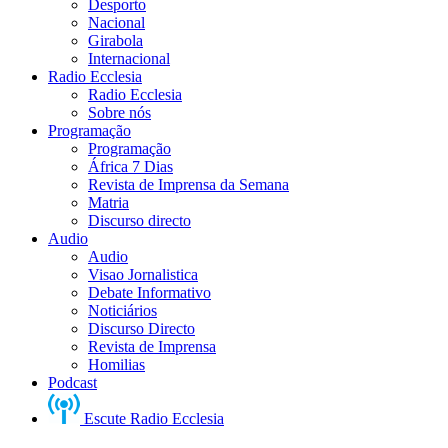
Desporto
Nacional
Girabola
Internacional
Radio Ecclesia
Radio Ecclesia
Sobre nós
Programação
Programação
África 7 Dias
Revista de Imprensa da Semana
Matria
Discurso directo
Audio
Audio
Visao Jornalistica
Debate Informativo
Noticiários
Discurso Directo
Revista de Imprensa
Homilias
Podcast
Escute Radio Ecclesia