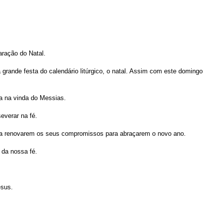
aração do Natal.
 grande festa do calendário litúrgico, o natal. Assim com este domingo
a na vinda do Messias.
everar na fé.
is a renovarem os seus compromissos para abraçarem o novo ano.
 da nossa fé.
esus.