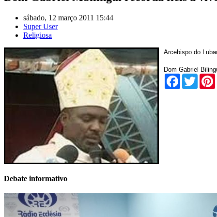
sábado, 12 março 2011 15:44
Super User
Religiosa
Arcebispo do Luban
Dom Gabriel Biling
Facebook
Twitte
Debate informativo