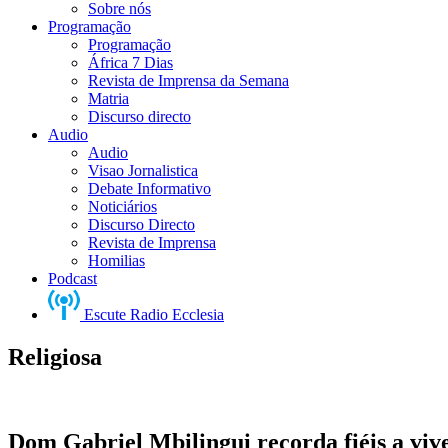
Sobre nós
Programação
Programação
África 7 Dias
Revista de Imprensa da Semana
Matria
Discurso directo
Audio
Audio
Visao Jornalistica
Debate Informativo
Noticiários
Discurso Directo
Revista de Imprensa
Homilias
Podcast
Escute Radio Ecclesia
Religiosa
Dom Gabriel Mbilingui recorda fiéis a vi