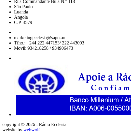
Rua Commandante Bula N.º 118
São Paulo
Luanda
Angola
C.P. 3579
marketingecclesia@sapo.ao
Tfno.: +244 222 447153/ 222 443093
Movil: 934218258 / 934906473
copyright © 2026 - Rádio Ecclesia
website by
webwolf