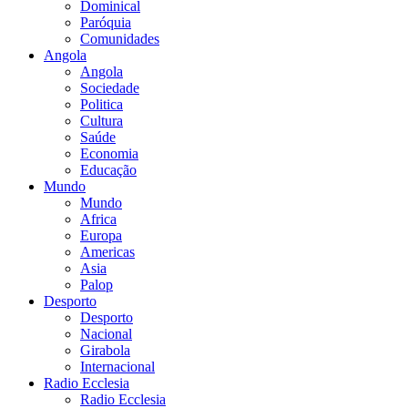
Dominical
Paróquia
Comunidades
Angola
Angola
Sociedade
Politica
Cultura
Saúde
Economia
Educação
Mundo
Mundo
Africa
Europa
Americas
Asia
Palop
Desporto
Desporto
Nacional
Girabola
Internacional
Radio Ecclesia
Radio Ecclesia