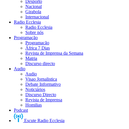
Desporto
Nacional
Girabola
Internacional
Radio Ecclesia
Radio Ecclesia
Sobre nós
Programação
Programação
África 7 Dias
Revista de Imprensa da Semana
Matria
Discurso directo
Audio
Audio
Visao Jornalistica
Debate Informativo
Noticiários
Discurso Directo
Revista de Imprensa
Homilias
Podcast
Escute Radio Ecclesia