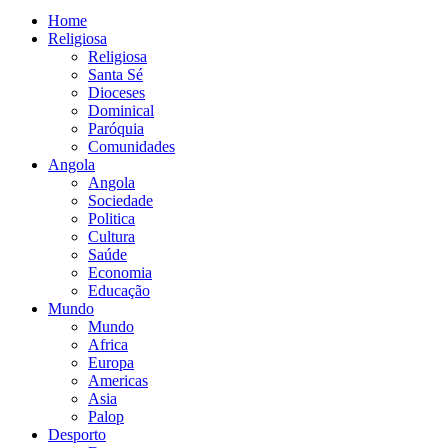
Home
Religiosa
Religiosa
Santa Sé
Dioceses
Dominical
Paróquia
Comunidades
Angola
Angola
Sociedade
Politica
Cultura
Saúde
Economia
Educação
Mundo
Mundo
Africa
Europa
Americas
Asia
Palop
Desporto