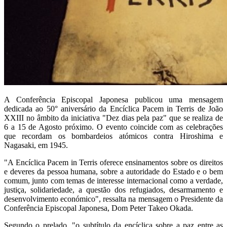
A Conferência Episcopal Japonesa publicou uma mensagem
dedicada ao 50° aniversário da Encíclica Pacem in Terris de João
XXIII no âmbito da iniciativa "Dez dias pela paz" que se realiza de
6 a 15 de Agosto próximo. O evento coincide com as celebrações
que recordam os bombardeios atómicos contra Hiroshima e
Nagasaki, em 1945.
"A Encíclica Pacem in Terris oferece ensinamentos sobre os direitos
e deveres da pessoa humana, sobre a autoridade do Estado e o bem
comum, junto com temas de interesse internacional como a verdade,
justiça, solidariedade, a questão dos refugiados, desarmamento e
desenvolvimento económico", ressalta na mensagem o Presidente da
Conferência Episcopal Japonesa, Dom Peter Takeo Okada.
Segundo o prelado, "o subtítulo da encíclica sobre a paz entre as