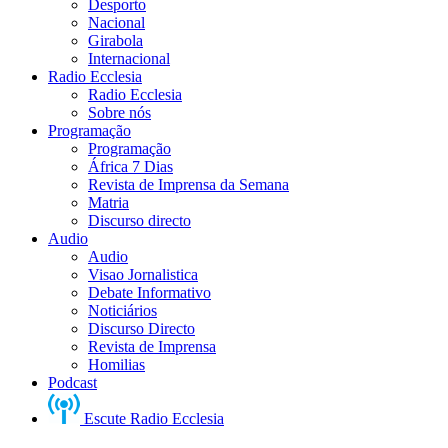
Desporto
Nacional
Girabola
Internacional
Radio Ecclesia
Radio Ecclesia
Sobre nós
Programação
Programação
África 7 Dias
Revista de Imprensa da Semana
Matria
Discurso directo
Audio
Audio
Visao Jornalistica
Debate Informativo
Noticiários
Discurso Directo
Revista de Imprensa
Homilias
Podcast
Escute Radio Ecclesia