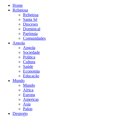
Home
Religiosa
Religiosa
Santa Sé
Dioceses
Dominical
Paróquia
Comunidades
Angola
Angola
Sociedade
Politica
Cultura
Saúde
Economia
Educação
Mundo
Mundo
Africa
Europa
Americas
Asia
Palop
Desporto