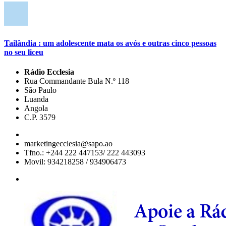
Tailândia : um adolescente mata os avós e outras cinco pessoas
no seu liceu
Rádio Ecclesia
Rua Commandante Bula N.º 118
São Paulo
Luanda
Angola
C.P. 3579
marketingecclesia@sapo.ao
Tfno.: +244 222 447153/ 222 443093
Movil: 934218258 / 934906473