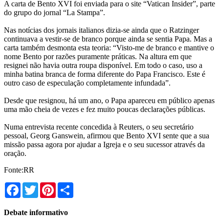
A carta de Bento XVI foi enviada para o site “Vatican Insider”, parte
do grupo do jornal “La Stampa”.
Nas notícias dos jornais italianos dizia-se ainda que o Ratzinger
continuava a vestir-se de branco porque ainda se sentia Papa. Mas a
carta também desmonta esta teoria: “Visto-me de branco e mantive o
nome Bento por razões puramente práticas. Na altura em que
resignei não havia outra roupa disponível. Em todo o caso, uso a
minha batina branca de forma diferente do Papa Francisco. Este é
outro caso de especulação completamente infundada”.
Desde que resignou, há um ano, o Papa apareceu em público apenas
uma mão cheia de vezes e fez muito poucas declarações públicas.
Numa entrevista recente concedida à Reuters, o seu secretário
pessoal, Georg Ganswein, afirmou que Bento XVI sente que a sua
missão passa agora por ajudar a Igreja e o seu sucessor através da
oração.
Fonte:RR
Facebook
Twitter
Pinterest
Share
Debate informativo