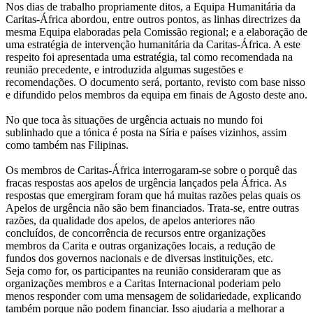
Nos dias de trabalho propriamente ditos, a Equipa Humanitária da
Caritas-África abordou, entre outros pontos, as linhas directrizes da
mesma Equipa elaboradas pela Comissão regional; e a elaboração de
uma estratégia de intervenção humanitária da Caritas-África. A este
respeito foi apresentada uma estratégia, tal como recomendada na
reunião precedente, e introduzida algumas sugestões e
recomendações. O documento será, portanto, revisto com base nisso
e difundido pelos membros da equipa em finais de Agosto deste ano.
No que toca às situações de urgência actuais no mundo foi
sublinhado que a tónica é posta na Síria e países vizinhos, assim
como também nas Filipinas.
Os membros de Caritas-África interrogaram-se sobre o porquê das
fracas respostas aos apelos de urgência lançados pela África. As
respostas que emergiram foram que há muitas razões pelas quais os
Apelos de urgência não são bem financiados. Trata-se, entre outras
razões, da qualidade dos apelos, de apelos anteriores não
concluídos, de concorrência de recursos entre organizações
membros da Carita e outras organizações locais, a redução de
fundos dos governos nacionais e de diversas instituições, etc.
Seja como for, os participantes na reunião consideraram que as
organizações membros e a Caritas Internacional poderiam pelo
menos responder com uma mensagem de solidariedade, explicando
também porque não podem financiar. Isso ajudaria a melhorar a