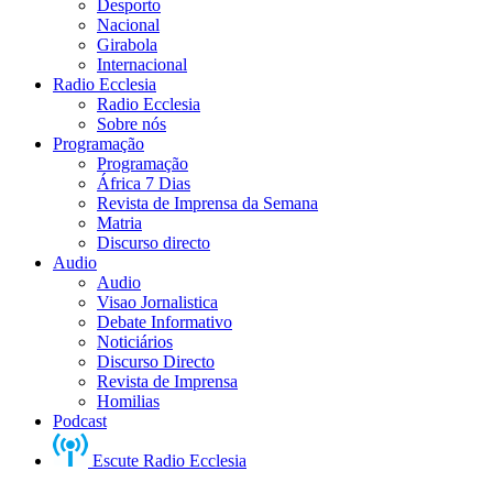
Desporto
Nacional
Girabola
Internacional
Radio Ecclesia
Radio Ecclesia
Sobre nós
Programação
Programação
África 7 Dias
Revista de Imprensa da Semana
Matria
Discurso directo
Audio
Audio
Visao Jornalistica
Debate Informativo
Noticiários
Discurso Directo
Revista de Imprensa
Homilias
Podcast
Escute Radio Ecclesia