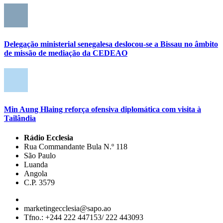
Delegação ministerial senegalesa deslocou-se a Bissau no âmbito
de missão de mediação da CEDEAO
Min Aung Hlaing reforça ofensiva diplomática com visita à
Tailândia
Rádio Ecclesia
Rua Commandante Bula N.º 118
São Paulo
Luanda
Angola
C.P. 3579
marketingecclesia@sapo.ao
Tfno.: +244 222 447153/ 222 443093