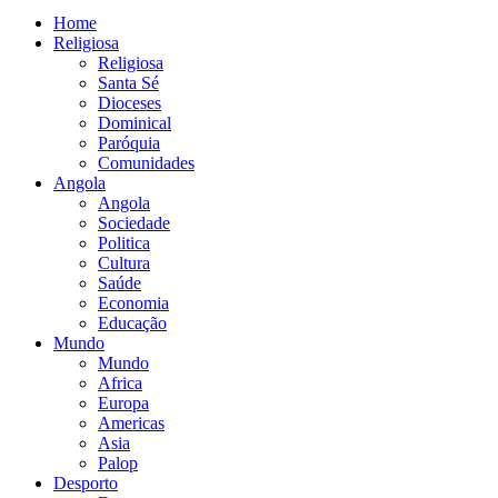
Home
Religiosa
Religiosa
Santa Sé
Dioceses
Dominical
Paróquia
Comunidades
Angola
Angola
Sociedade
Politica
Cultura
Saúde
Economia
Educação
Mundo
Mundo
Africa
Europa
Americas
Asia
Palop
Desporto