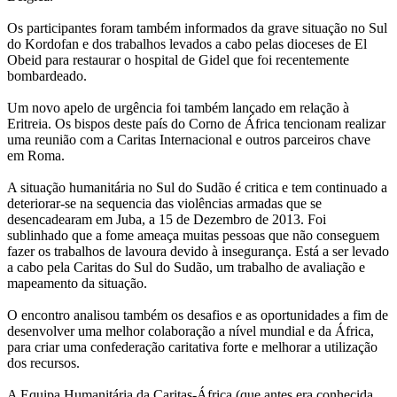
Os participantes foram também informados da grave situação no Sul
do Kordofan e dos trabalhos levados a cabo pelas dioceses de El
Obeid para restaurar o hospital de Gidel que foi recentemente
bombardeado.
Um novo apelo de urgência foi também lançado em relação à
Eritreia. Os bispos deste país do Corno de África tencionam realizar
uma reunião com a Caritas Internacional e outros parceiros chave
em Roma.
A situação humanitária no Sul do Sudão é critica e tem continuado a
deteriorar-se na sequencia das violências armadas que se
desencadearam em Juba, a 15 de Dezembro de 2013. Foi
sublinhado que a fome ameaça muitas pessoas que não conseguem
fazer os trabalhos de lavoura devido à insegurança. Está a ser levado
a cabo pela Caritas do Sul do Sudão, um trabalho de avaliação e
mapeamento da situação.
O encontro analisou também os desafios e as oportunidades a fim de
desenvolver uma melhor colaboração a nível mundial e da África,
para criar uma confederação caritativa forte e melhorar a utilização
dos recursos.
A Equipa Humanitária da Caritas-África (que antes era conhecida