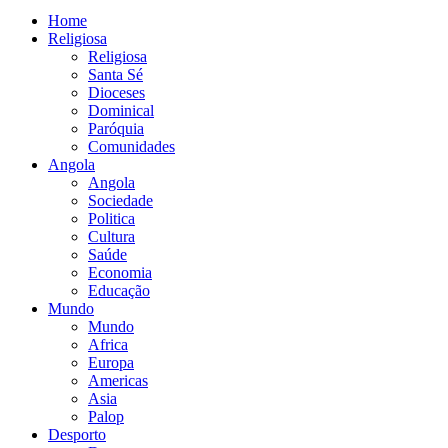
Home
Religiosa
Religiosa
Santa Sé
Dioceses
Dominical
Paróquia
Comunidades
Angola
Angola
Sociedade
Politica
Cultura
Saúde
Economia
Educação
Mundo
Mundo
Africa
Europa
Americas
Asia
Palop
Desporto