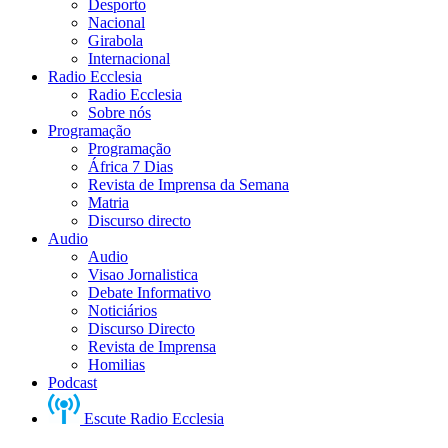
Desporto
Nacional
Girabola
Internacional
Radio Ecclesia
Radio Ecclesia
Sobre nós
Programação
Programação
África 7 Dias
Revista de Imprensa da Semana
Matria
Discurso directo
Audio
Audio
Visao Jornalistica
Debate Informativo
Noticiários
Discurso Directo
Revista de Imprensa
Homilias
Podcast
Escute Radio Ecclesia