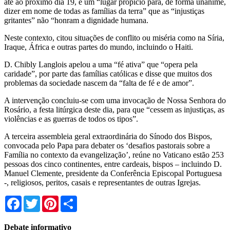
até ao próximo dia 19, é um “lugar propício para, de forma unânime,
dizer em nome de todas as famílias da terra” que as “injustiças
gritantes” não “honram a dignidade humana.
Neste contexto, citou situações de conflito ou miséria como na Síria,
Iraque, África e outras partes do mundo, incluindo o Haiti.
D. Chibly Langlois apelou a uma “fé ativa” que “opera pela
caridade”, por parte das famílias católicas e disse que muitos dos
problemas da sociedade nascem da “falta de fé e de amor”.
A intervenção concluiu-se com uma invocação de Nossa Senhora do
Rosário, a festa litúrgica deste dia, para que “cessem as injustiças, as
violências e as guerras de todos os tipos”.
A terceira assembleia geral extraordinária do Sínodo dos Bispos,
convocada pelo Papa para debater os ‘desafios pastorais sobre a
Família no contexto da evangelização’, reúne no Vaticano estão 253
pessoas dos cinco continentes, entre cardeais, bispos – incluindo D.
Manuel Clemente, presidente da Conferência Episcopal Portuguesa
-, religiosos, peritos, casais e representantes de outras Igrejas.
Facebook
Twitter
Pinterest
Share
Debate informativo