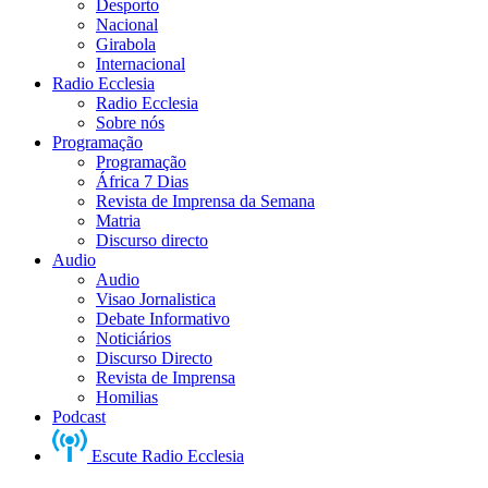
Desporto
Nacional
Girabola
Internacional
Radio Ecclesia
Radio Ecclesia
Sobre nós
Programação
Programação
África 7 Dias
Revista de Imprensa da Semana
Matria
Discurso directo
Audio
Audio
Visao Jornalistica
Debate Informativo
Noticiários
Discurso Directo
Revista de Imprensa
Homilias
Podcast
Escute Radio Ecclesia