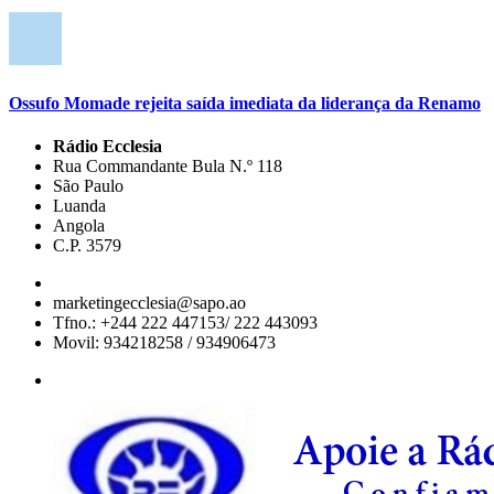
Ossufo Momade rejeita saída imediata da liderança da Renamo
Rádio Ecclesia
Rua Commandante Bula N.º 118
São Paulo
Luanda
Angola
C.P. 3579
marketingecclesia@sapo.ao
Tfno.: +244 222 447153/ 222 443093
Movil: 934218258 / 934906473