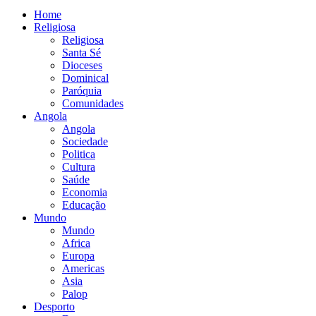
Home
Religiosa
Religiosa
Santa Sé
Dioceses
Dominical
Paróquia
Comunidades
Angola
Angola
Sociedade
Politica
Cultura
Saúde
Economia
Educação
Mundo
Mundo
Africa
Europa
Americas
Asia
Palop
Desporto