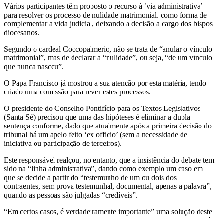
Vários participantes têm proposto o recurso à ‘via administrativa’
para resolver os processo de nulidade matrimonial, como forma de
complementar a vida judicial, deixando a decisão a cargo dos bispos
diocesanos.
Segundo o cardeal Coccopalmerio, não se trata de “anular o vínculo
matrimonial”, mas de declarar a “nulidade”, ou seja, “de um vínculo
que nunca nasceu”.
O Papa Francisco já mostrou a sua atenção por esta matéria, tendo
criado uma comissão para rever estes processos.
O presidente do Conselho Pontifício para os Textos Legislativos
(Santa Sé) precisou que uma das hipóteses é eliminar a dupla
sentença conforme, dado que atualmente após a primeira decisão do
tribunal há um apelo feito ‘ex officio’ (sem a necessidade de
iniciativa ou participação de terceiros).
Este responsável realçou, no entanto, que a insistência do debate tem
sido na “linha administrativa”, dando como exemplo um caso em
que se decide a partir do “testemunho de um ou dois dos
contraentes, sem prova testemunhal, documental, apenas a palavra”,
quando as pessoas são julgadas “credíveis”.
“Em certos casos, é verdadeiramente importante” uma solução deste