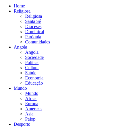
Home
Religiosa
Religiosa
Santa Sé
Dioceses
Dominical
Paróquia
Comunidades
Angola
Angola
Sociedade
Politica
Cultura
Saúde
Economia
Educação
Mundo
Mundo
Africa
Europa
Americas
Asia
Palop
Desporto