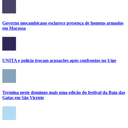
Governo moçambicano esclarece presença de homens armados
em Macossa
UNITA e polícia trocam acusações após confrontos no Uíge
Termina neste domingo mais uma edição do festival da Baía das
Gatas em São Vicente