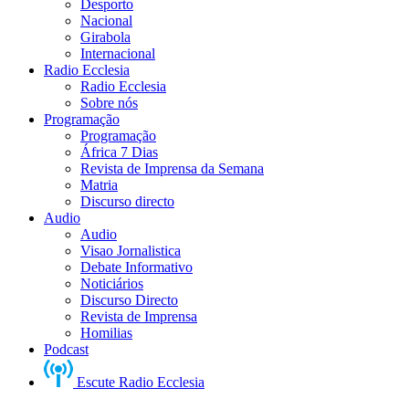
Desporto
Nacional
Girabola
Internacional
Radio Ecclesia
Radio Ecclesia
Sobre nós
Programação
Programação
África 7 Dias
Revista de Imprensa da Semana
Matria
Discurso directo
Audio
Audio
Visao Jornalistica
Debate Informativo
Noticiários
Discurso Directo
Revista de Imprensa
Homilias
Podcast
Escute Radio Ecclesia