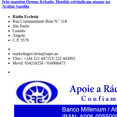
Irão mantém Ormuz fechado, Houthis reivindicam ataque na
Arábia Saudita
Rádio Ecclesia
Rua Commandante Bula N.º 118
São Paulo
Luanda
Angola
C.P. 3579
marketingecclesia@sapo.ao
Tfno.: +244 222 447153/ 222 443093
Movil: 934218258 / 934906473