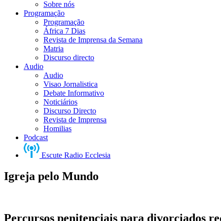
Sobre nós
Programação
Programação
África 7 Dias
Revista de Imprensa da Semana
Matria
Discurso directo
Audio
Audio
Visao Jornalistica
Debate Informativo
Noticiários
Discurso Directo
Revista de Imprensa
Homilias
Podcast
Escute Radio Ecclesia
Igreja pelo Mundo
Percursos penitenciais para divorciados r