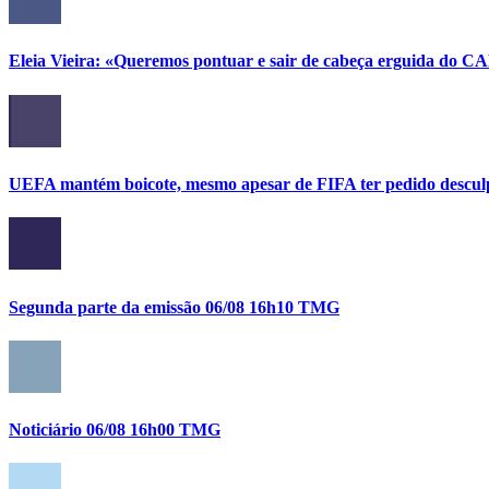
Eleia Vieira: «Queremos pontuar e sair de cabeça erguida do C
UEFA mantém boicote, mesmo apesar de FIFA ter pedido descul
Segunda parte da emissão 06/08 16h10 TMG
Noticiário 06/08 16h00 TMG