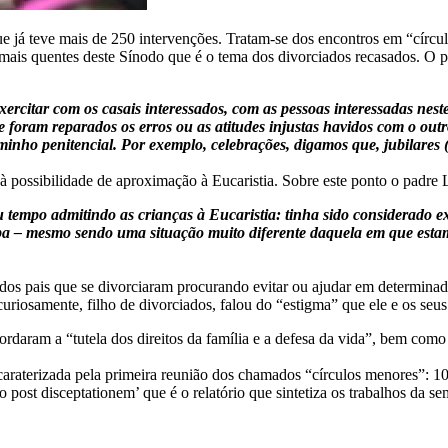
e já teve mais de 250 intervenções. Tratam-se dos encontros em “círcu
 mais quentes deste Sínodo que é o tema dos divorciados recasados. O
citar com os casais interessados, com as pessoas interessadas nest
se foram reparados os erros ou as atitudes injustas havidos com o ou
aminho penitencial. Por exemplo, celebrações, digamos que, jubilare
o à possibilidade de aproximação à Eucaristia. Sobre este ponto o padr
u tempo admitindo as crianças à Eucaristia: tinha sido considerado
– mesmo sendo uma situação muito diferente daquela em que estamos 
 dos pais que se divorciaram procurando evitar ou ajudar em determin
uriosamente, filho de divorciados, falou do “estigma” que ele e os seus
rdaram a “tutela dos direitos da família e a defesa da vida”, bem como
araterizada pela primeira reunião dos chamados “círculos menores”: 10 g
 post disceptationem’ que é o relatório que sintetiza os trabalhos da s