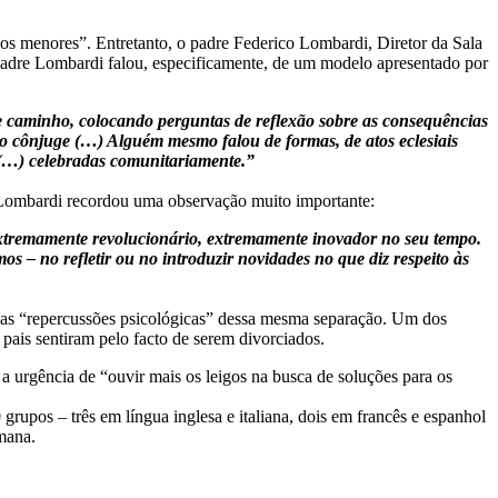
los menores”. Entretanto, o padre Federico Lombardi, Diretor da Sala
 padre Lombardi falou, especificamente, de um modelo apresentado por
e caminho, colocando perguntas de reflexão sobre as consequências
tro cônjuge (…) Alguém mesmo falou de formas, de atos eclesiais
s (…) celebradas comunitariamente.”
e Lombardi recordou uma observação muito importante:
 extremamente revolucionário, extremamente inovador no seu tempo.
– no refletir ou no introduzir novidades no que diz respeito às
adas “repercussões psicológicas” dessa mesma separação. Um dos
 pais sentiram pelo facto de serem divorciados.
 a urgência de “ouvir mais os leigos na busca de soluções para os
rupos – três em língua inglesa e italiana, dois em francês e espanhol
emana.