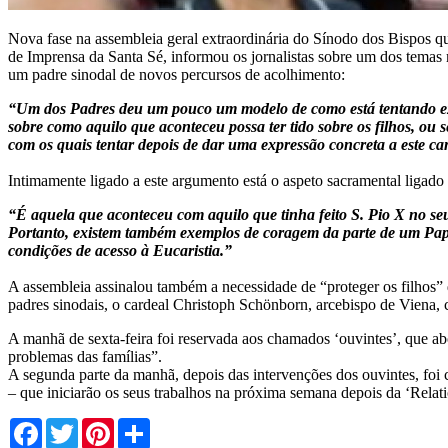
Nova fase na assembleia geral extraordinária do Sínodo dos Bispos qu
de Imprensa da Santa Sé, informou os jornalistas sobre um dos temas
um padre sinodal de novos percursos de acolhimento:
“Um dos Padres deu um pouco um modelo de como está tentando exer
sobre como aquilo que aconteceu possa ter tido sobre os filhos, ou 
com os quais tentar depois de dar uma expressão concreta a este c
Intimamente ligado a este argumento está o aspeto sacramental ligad
“É aquela que aconteceu com aquilo que tinha feito S. Pio X no se
Portanto, existem também exemplos de coragem da parte de um Papa 
condições de acesso à Eucaristia.”
A assembleia assinalou também a necessidade de “proteger os filhos”
padres sinodais, o cardeal Christoph Schönborn, arcebispo de Viena, c
A manhã de sexta-feira foi reservada aos chamados ‘ouvintes’, que abo
problemas das famílias”.
A segunda parte da manhã, depois das intervenções dos ouvintes, foi c
– que iniciarão os seus trabalhos na próxima semana depois da ‘Relatio
Facebook
Twitter
Pinterest
Share