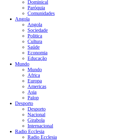
Dominical
Paróquia
Comunidades
Angola
Angola
Sociedade
Politica
Cultura
Saúde
Economia
Educação
Mundo
Mundo
Africa
Europa
Americas
Asia
Palop
Desporto
Desporto
Nacional
Girabola
Internacional
Radio Ecclesia
Radio Ecclesia