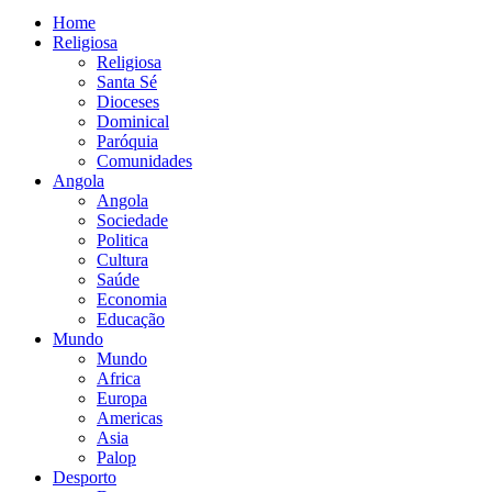
Home
Religiosa
Religiosa
Santa Sé
Dioceses
Dominical
Paróquia
Comunidades
Angola
Angola
Sociedade
Politica
Cultura
Saúde
Economia
Educação
Mundo
Mundo
Africa
Europa
Americas
Asia
Palop
Desporto