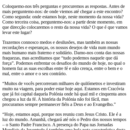
Coloquemo-nos três perguntas e procuremos as respostas. Antes de
mais perguntemo-nos: de onde viemos até chegar a este encontro?
Como segunda: onde estamos hoje, neste momento da nossa vida?
Como terceira coisa, perguntemo-nos: a partir deste momento, em
que direcção colocaremos o resto da nossa vida? O que é que vamos
levar este lugar?
Trazemos connosco medos e desilusões, mas também as nossas
recordações e esperanças, os nossos desejos de vida num mundo
mais humano mais fraterno e solidário. Damo-nos conta das nossas
fraquezas, mas acreditamos que “tudo podemos naquele que dá
força”. Podemos enfrentar os desafios do mundo de hoje, no qual o
homem faz as suas escolhas entre fé e não crença, entre o bem e o
mal, entre o amor e o seu contrário.
“Muitos de vocês percorreram milhares de quilómetros e investiram
muito na viagem, para poder estar hoje aqui. Estamos em Cracóvia
que já foi capital daquela Polónia onde há qual mil e cinquenta anos
chegou a luz da fé. A história da Polónia não foi fácil, mas
procuramos sempre permanecer fiéis a Deus e ao Evangelho.”
“Hoje, estamos aqui, porque nos reuniu com Jesus Cristo. Ele é a
luz do mundo. Amanhã, chegará até nós o Pedro dos nossos tempos
– o Santo Padre Francisco. A presença do Papa nas Jornadas
Mundiais da Juventude é também uma bela nota característica desta