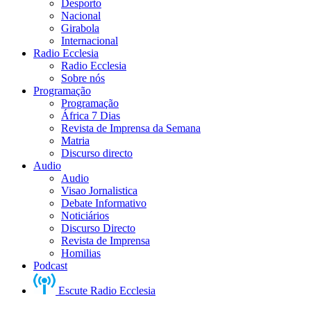
Desporto
Nacional
Girabola
Internacional
Radio Ecclesia
Radio Ecclesia
Sobre nós
Programação
Programação
África 7 Dias
Revista de Imprensa da Semana
Matria
Discurso directo
Audio
Audio
Visao Jornalistica
Debate Informativo
Noticiários
Discurso Directo
Revista de Imprensa
Homilias
Podcast
Escute Radio Ecclesia