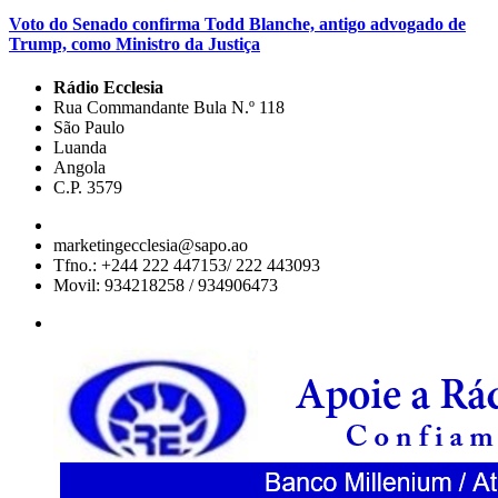
Voto do Senado confirma Todd Blanche, antigo advogado de
Trump, como Ministro da Justiça
Rádio Ecclesia
Rua Commandante Bula N.º 118
São Paulo
Luanda
Angola
C.P. 3579
marketingecclesia@sapo.ao
Tfno.: +244 222 447153/ 222 443093
Movil: 934218258 / 934906473