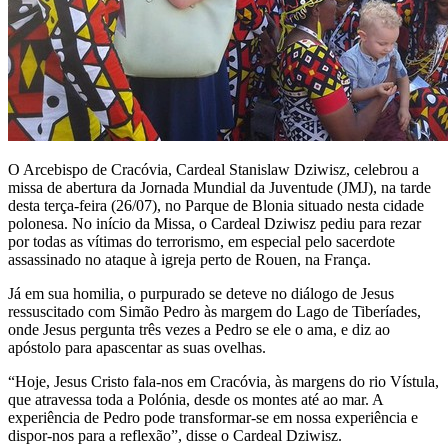
O Arcebispo de Cracóvia, Cardeal Stanislaw Dziwisz, celebrou a
missa de abertura da Jornada Mundial da Juventude (JMJ), na tarde
desta terça-feira (26/07), no Parque de Blonia situado nesta cidade
polonesa. No início da Missa, o Cardeal Dziwisz pediu para rezar
por todas as vítimas do terrorismo, em especial pelo sacerdote
assassinado no ataque à igreja perto de Rouen, na França.
Já em sua homilia, o purpurado se deteve no diálogo de Jesus
ressuscitado com Simão Pedro às margem do Lago de Tiberíades,
onde Jesus pergunta três vezes a Pedro se ele o ama, e diz ao
apóstolo para apascentar as suas ovelhas.
“Hoje, Jesus Cristo fala-nos em Cracóvia, às margens do rio Vístula,
que atravessa toda a Polónia, desde os montes até ao mar. A
experiência de Pedro pode transformar-se em nossa experiência e
dispor-nos para a reflexão”, disse o Cardeal Dziwisz.