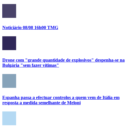
Noticiário 08/08 16h00 TMG
Drone com "grande quantidade de explosivos" despenha-se na
Bulgária "sem fazer vítimas"
Espanha passa a efectuar controlos a quem vem de Itália em
resposta a medida semelhante de Meloni