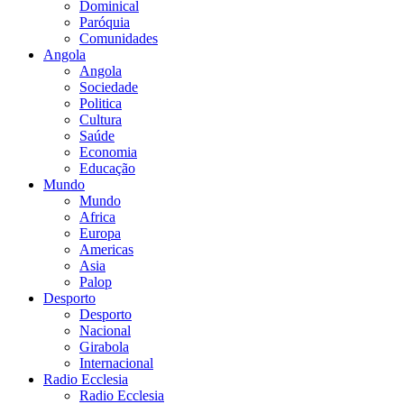
Dominical
Paróquia
Comunidades
Angola
Angola
Sociedade
Politica
Cultura
Saúde
Economia
Educação
Mundo
Mundo
Africa
Europa
Americas
Asia
Palop
Desporto
Desporto
Nacional
Girabola
Internacional
Radio Ecclesia
Radio Ecclesia