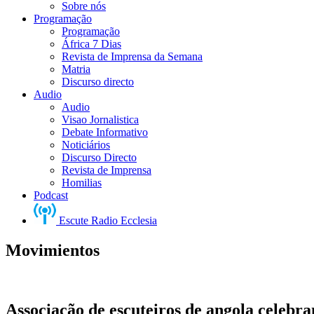
Sobre nós
Programação
Programação
África 7 Dias
Revista de Imprensa da Semana
Matria
Discurso directo
Audio
Audio
Visao Jornalistica
Debate Informativo
Noticiários
Discurso Directo
Revista de Imprensa
Homilias
Podcast
Escute Radio Ecclesia
Movimientos
Associação de escuteiros de angola celebra