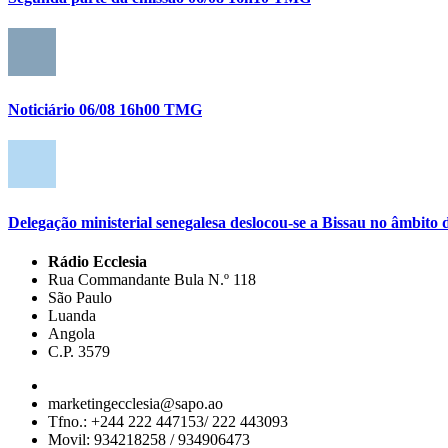
Noticiário 06/08 16h00 TMG
Delegação ministerial senegalesa deslocou-se a Bissau no âmbi
Rádio Ecclesia
Rua Commandante Bula N.º 118
São Paulo
Luanda
Angola
C.P. 3579
marketingecclesia@sapo.ao
Tfno.: +244 222 447153/ 222 443093
Movil: 934218258 / 934906473