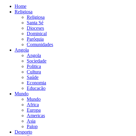
Home
Religiosa
Religiosa
Santa Sé
Dioceses
Dominical
Paróquia
Comunidades
Angola
Angola
Sociedade
Politica
Cultura
Saúde
Economia
Educação
Mundo
Mundo
Africa
Europa
Americas
Asia
Palop
Desporto