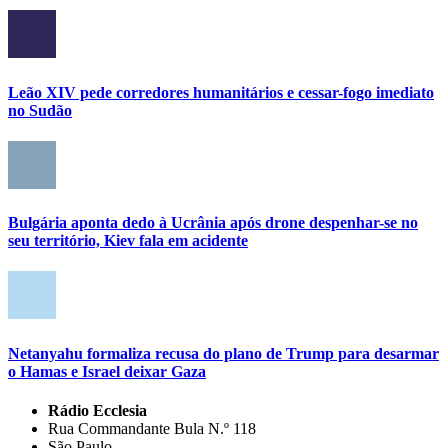
Leão XIV pede corredores humanitários e cessar-fogo imediato
no Sudão
Bulgária aponta dedo à Ucrânia após drone despenhar-se no
seu território, Kiev fala em acidente
Netanyahu formaliza recusa do plano de Trump para desarmar
o Hamas e Israel deixar Gaza
Rádio Ecclesia
Rua Commandante Bula N.º 118
São Paulo