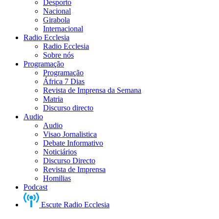
Desporto
Nacional
Girabola
Internacional
Radio Ecclesia
Radio Ecclesia
Sobre nós
Programação
Programação
África 7 Dias
Revista de Imprensa da Semana
Matria
Discurso directo
Audio
Audio
Visao Jornalistica
Debate Informativo
Noticiários
Discurso Directo
Revista de Imprensa
Homilias
Podcast
Escute Radio Ecclesia