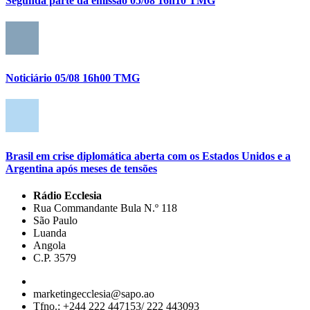
Segunda parte da emissão 05/08 16h10 TMG
Noticiário 05/08 16h00 TMG
Brasil em crise diplomática aberta com os Estados Unidos e a
Argentina após meses de tensões
Rádio Ecclesia
Rua Commandante Bula N.º 118
São Paulo
Luanda
Angola
C.P. 3579
marketingecclesia@sapo.ao
Tfno.: +244 222 447153/ 222 443093