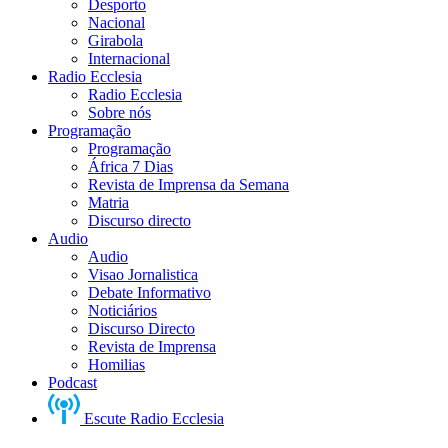
Desporto
Nacional
Girabola
Internacional
Radio Ecclesia
Radio Ecclesia
Sobre nós
Programação
Programação
África 7 Dias
Revista de Imprensa da Semana
Matria
Discurso directo
Audio
Audio
Visao Jornalistica
Debate Informativo
Noticiários
Discurso Directo
Revista de Imprensa
Homilias
Podcast
Escute Radio Ecclesia