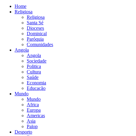
Home
Religiosa
Religiosa
Santa Sé
Dioceses
Dominical
Paróquia
Comunidades
Angola
Angola
Sociedade
Politica
Cultura
Saúde
Economia
Educação
Mundo
Mundo
Africa
Europa
Americas
Asia
Palop
Desporto