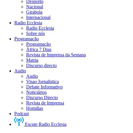
Desporto
Nacional
Girabola
Internacional
Radio Ecclesia
Radio Ecclesia
Sobre nós
Programação
Programação
África 7 Dias
Revista de Imprensa da Semana
Matria
Discurso directo
Audio
Audio
Visao Jornalistica
Debate Informativo
Noticiários
Discurso Directo
Revista de Imprensa
Homilias
Podcast
Escute Radio Ecclesia