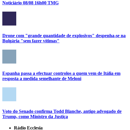
Noticiário 08/08 16h00 TMG
Drone com "grande quantidade de explosivos" despenha-se na
Bulgária "sem fazer vítimas"
Espanha passa a efectuar controlos a quem vem de Itália em
resposta a medida semelhante de Meloni
Voto do Senado confirma Todd Blanche, antigo advogado de
Trump, como Ministro da Justiça
Rádio Ecclesia