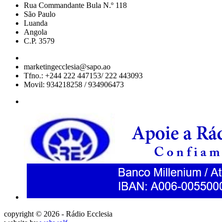
Rua Commandante Bula N.º 118
São Paulo
Luanda
Angola
C.P. 3579
marketingecclesia@sapo.ao
Tfno.: +244 222 447153/ 222 443093
Movil: 934218258 / 934906473
copyright © 2026 - Rádio Ecclesia