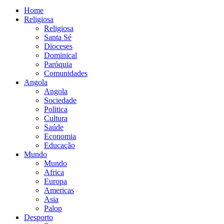
Home
Religiosa
Religiosa
Santa Sé
Dioceses
Dominical
Paróquia
Comunidades
Angola
Angola
Sociedade
Politica
Cultura
Saúde
Economia
Educação
Mundo
Mundo
Africa
Europa
Americas
Asia
Palop
Desporto