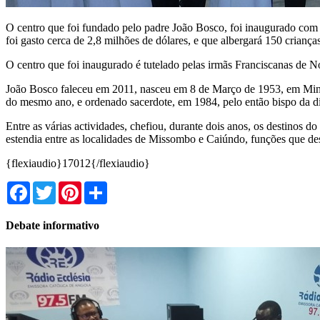
O centro que foi fundado pelo padre João Bosco, foi inaugurado co
foi gasto cerca de 2,8 milhões de dólares, e que albergará 150 criança
O centro que foi inaugurado é tutelado pelas irmãs Franciscanas de N
João Bosco faleceu em 2011, nasceu em 8 de Março de 1953, em Mina
do mesmo ano, e ordenado sacerdote, em 1984, pelo então bispo da d
Entre as várias actividades, chefiou, durante dois anos, os destinos
estendia entre as localidades de Missombo e Caiúndo, funções que d
{flexiaudio}17012{/flexiaudio}
Facebook
Twitter
Pinterest
Share
Debate informativo