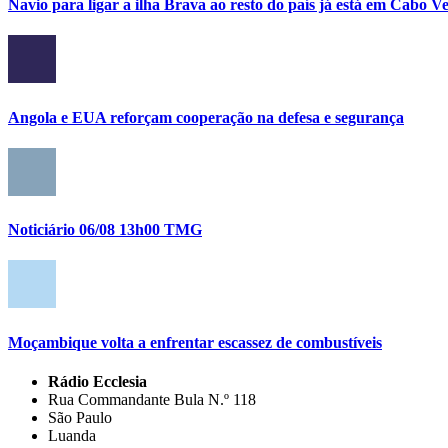
Navio para ligar a ilha Brava ao resto do país já está em Cabo V
Angola e EUA reforçam cooperação na defesa e segurança
Noticiário 06/08 13h00 TMG
Moçambique volta a enfrentar escassez de combustíveis
Rádio Ecclesia
Rua Commandante Bula N.º 118
São Paulo
Luanda