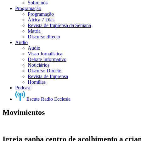
Sobre nós
Programação
Programação
África 7 Dias
Revista de Imprensa da Semana
Matria
Discurso directo
Audio
Audio
Visao Jornalistica
Debate Informativo
Noticiários
Discurso Directo
Revista de Imprensa
Homilias
Podcast
Escute Radio Ecclesia
Movimientos
Igreja ganha centro de acolhimento a cria