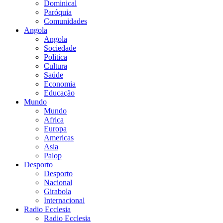
Dominical
Paróquia
Comunidades
Angola
Angola
Sociedade
Politica
Cultura
Saúde
Economia
Educação
Mundo
Mundo
Africa
Europa
Americas
Asia
Palop
Desporto
Desporto
Nacional
Girabola
Internacional
Radio Ecclesia
Radio Ecclesia