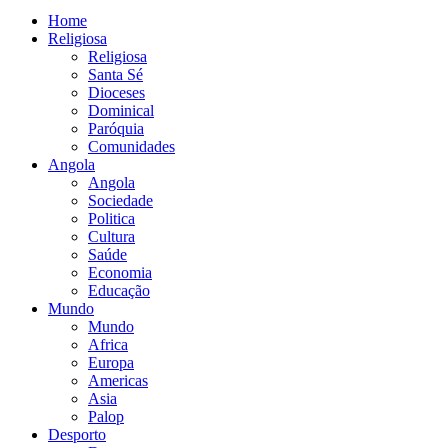
Home
Religiosa
Religiosa
Santa Sé
Dioceses
Dominical
Paróquia
Comunidades
Angola
Angola
Sociedade
Politica
Cultura
Saúde
Economia
Educação
Mundo
Mundo
Africa
Europa
Americas
Asia
Palop
Desporto