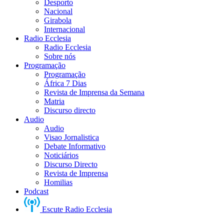
Desporto
Nacional
Girabola
Internacional
Radio Ecclesia
Radio Ecclesia
Sobre nós
Programação
Programação
África 7 Dias
Revista de Imprensa da Semana
Matria
Discurso directo
Audio
Audio
Visao Jornalistica
Debate Informativo
Noticiários
Discurso Directo
Revista de Imprensa
Homilias
Podcast
Escute Radio Ecclesia