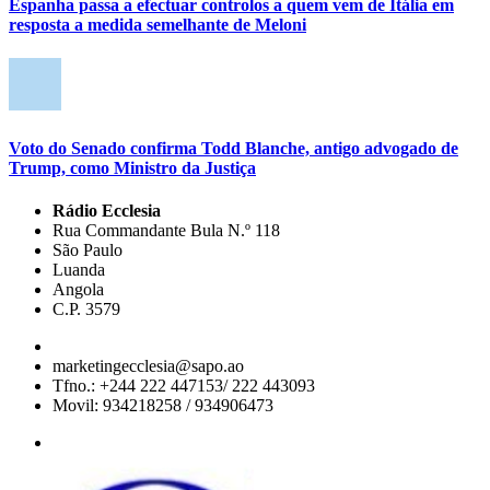
Espanha passa a efectuar controlos a quem vem de Itália em
resposta a medida semelhante de Meloni
Voto do Senado confirma Todd Blanche, antigo advogado de
Trump, como Ministro da Justiça
Rádio Ecclesia
Rua Commandante Bula N.º 118
São Paulo
Luanda
Angola
C.P. 3579
marketingecclesia@sapo.ao
Tfno.: +244 222 447153/ 222 443093
Movil: 934218258 / 934906473