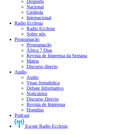
Desporto
Nacional
Girabola
Internacional
Radio Ecclesia
Radio Ecclesia
Sobre nós
Programação
Programação
África 7 Dias
Revista de Imprensa da Semana
Matria
Discurso directo
Audio
Audio
Visao Jornalistica
Debate Informativo
Noticiários
Discurso Directo
Revista de Imprensa
Homilias
Podcast
Escute Radio Ecclesia