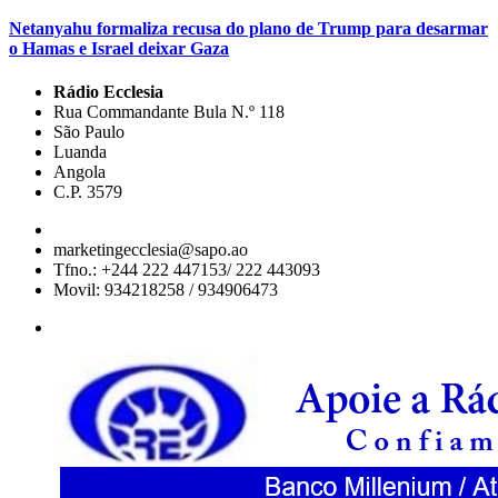
Netanyahu formaliza recusa do plano de Trump para desarmar
o Hamas e Israel deixar Gaza
Rádio Ecclesia
Rua Commandante Bula N.º 118
São Paulo
Luanda
Angola
C.P. 3579
marketingecclesia@sapo.ao
Tfno.: +244 222 447153/ 222 443093
Movil: 934218258 / 934906473