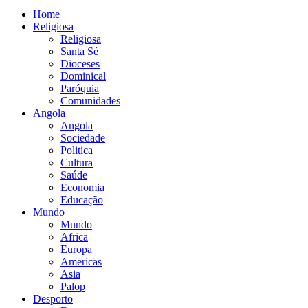
Home
Religiosa
Religiosa
Santa Sé
Dioceses
Dominical
Paróquia
Comunidades
Angola
Angola
Sociedade
Politica
Cultura
Saúde
Economia
Educação
Mundo
Mundo
Africa
Europa
Americas
Asia
Palop
Desporto