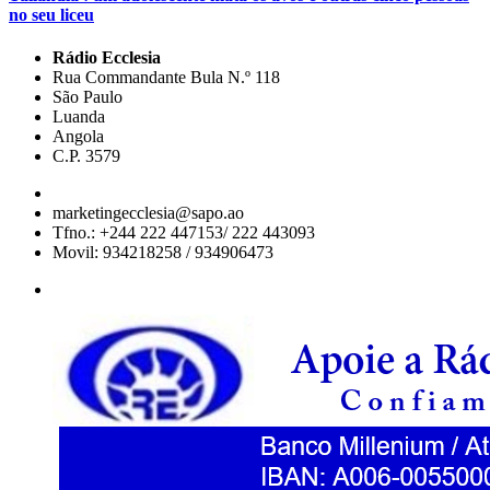
no seu liceu
Rádio Ecclesia
Rua Commandante Bula N.º 118
São Paulo
Luanda
Angola
C.P. 3579
marketingecclesia@sapo.ao
Tfno.: +244 222 447153/ 222 443093
Movil: 934218258 / 934906473