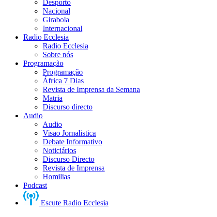
Desporto
Nacional
Girabola
Internacional
Radio Ecclesia
Radio Ecclesia
Sobre nós
Programação
Programação
África 7 Dias
Revista de Imprensa da Semana
Matria
Discurso directo
Audio
Audio
Visao Jornalistica
Debate Informativo
Noticiários
Discurso Directo
Revista de Imprensa
Homilias
Podcast
Escute Radio Ecclesia