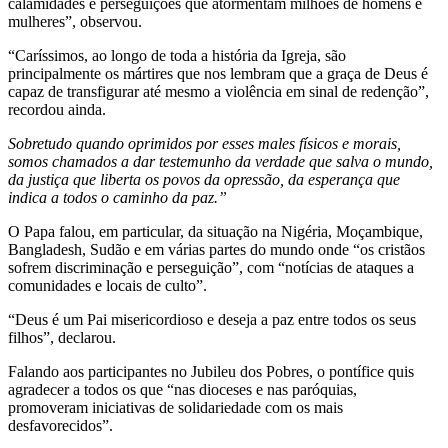
calamidades e perseguições que atormentam milhões de homens e
mulheres”, observou.
“Caríssimos, ao longo de toda a história da Igreja, são
principalmente os mártires que nos lembram que a graça de Deus é
capaz de transfigurar até mesmo a violência em sinal de redenção”,
recordou ainda.
Sobretudo quando oprimidos por esses males físicos e morais,
somos chamados a dar testemunho da verdade que salva o mundo,
da justiça que liberta os povos da opressão, da esperança que
indica a todos o caminho da paz.”
O Papa falou, em particular, da situação na Nigéria, Moçambique,
Bangladesh, Sudão e em várias partes do mundo onde “os cristãos
sofrem discriminação e perseguição”, com “notícias de ataques a
comunidades e locais de culto”.
“Deus é um Pai misericordioso e deseja a paz entre todos os seus
filhos”, declarou.
Falando aos participantes no Jubileu dos Pobres, o pontífice quis
agradecer a todos os que “nas dioceses e nas paróquias,
promoveram iniciativas de solidariedade com os mais
desfavorecidos”.