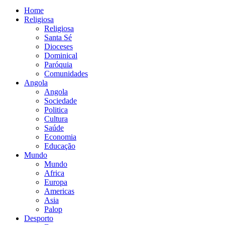
Home
Religiosa
Religiosa
Santa Sé
Dioceses
Dominical
Paróquia
Comunidades
Angola
Angola
Sociedade
Politica
Cultura
Saúde
Economia
Educação
Mundo
Mundo
Africa
Europa
Americas
Asia
Palop
Desporto