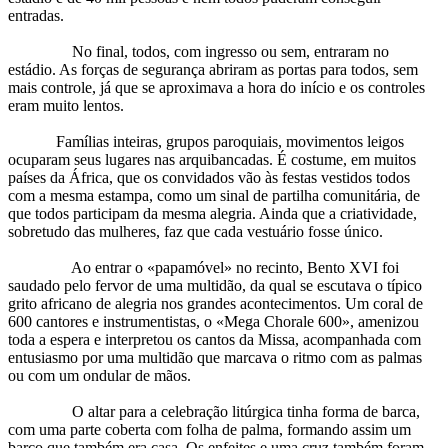
entradas.
No final, todos, com ingresso ou sem, entraram no
estádio. As forças de segurança abriram as portas para todos, sem
mais controle, já que se aproximava a hora do início e os controles
eram muito lentos.
Famílias inteiras, grupos paroquiais, movimentos leigos
ocuparam seus lugares nas arquibancadas. É costume, em muitos
países da África, que os convidados vão às festas vestidos todos
com a mesma estampa, como um sinal de partilha comunitária, de
que todos participam da mesma alegria. Ainda que a criatividade,
sobretudo das mulheres, faz que cada vestuário fosse único.
Ao entrar o «papamóvel» no recinto, Bento XVI foi
saudado pelo fervor de uma multidão, da qual se escutava o típico
grito africano de alegria nos grandes acontecimentos. Um coral de
600 cantores e instrumentistas, o «Mega Chorale 600», amenizou
toda a espera e interpretou os cantos da Missa, acompanhada com
entusiasmo por uma multidão que marcava o ritmo com as palmas
ou com um ondular de mãos.
O altar para a celebração litúrgica tinha forma de barca,
com uma parte coberta com folha de palma, formando assim um
barco que também era casa. Os enfeites e uma cruz também foram