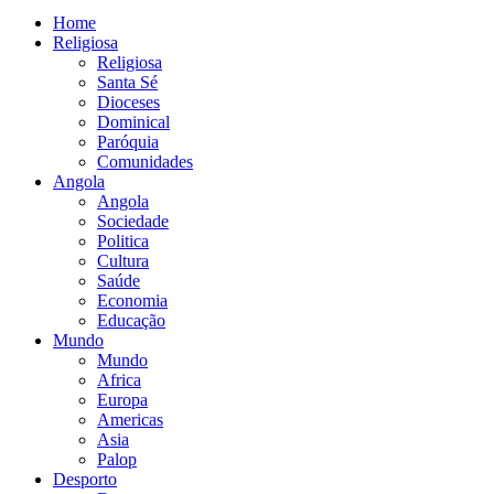
Home
Religiosa
Religiosa
Santa Sé
Dioceses
Dominical
Paróquia
Comunidades
Angola
Angola
Sociedade
Politica
Cultura
Saúde
Economia
Educação
Mundo
Mundo
Africa
Europa
Americas
Asia
Palop
Desporto