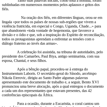
Tanto suas palavras iniciais, como toda a homilia, foram
sublinhadas em numerosos momentos pelos aplausos e gritos dos
fiéis.
Na oração dos fiéis, em diferentes línguas, orou-se em
lingala «por todos os países de nossas sub-regiões que vivem a
violência fratricida, em especial o Congo, Uganda, Chade...» para
que abandonem «toda vontade de hegemonia, que favorece a
divisão e o ódio e que, sob a inspiração do Espírito de reconciliação,
todos os protagonistas aprendam a enfrentar as tensões com o
diálogo fraterno ao invés das armas».
A celebração foi assistida, na tribuna de autoridades, pelo
presidente dos Camarões, Paul Biya, antigo seminarista, com sua
esposa, Chantal, e seus filhos.
Após a bênção papal, procedeu-se à entrega do
Instrumentum Laboris. O secretário-geral do Sínodo, arcebispo
Nikola Eterovic, dirigiu ao Santo Padre algumas palavras
apresentando este documento de trabalho e, a seguir, Bento XVI
pronunciou uma breve alocução, após a qual entregou o documento
a cada um dos representantes que estavam presentes, das 42
conferências episcopais da África.
Para a ocasião, durante a Eucaristia, o coral cantou um