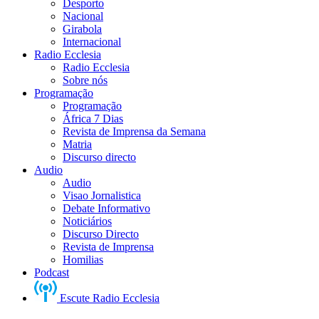
Desporto
Nacional
Girabola
Internacional
Radio Ecclesia
Radio Ecclesia
Sobre nós
Programação
Programação
África 7 Dias
Revista de Imprensa da Semana
Matria
Discurso directo
Audio
Audio
Visao Jornalistica
Debate Informativo
Noticiários
Discurso Directo
Revista de Imprensa
Homilias
Podcast
Escute Radio Ecclesia