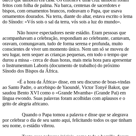
feitos com folha de palma. Na barca, centenas de sacerdotes e
bispos, com ornamentos brancos, rodeavam o Papa, que usava
ornamentos dourados. Na terra, diante do altar, estava escrito o lema
do Sínodo: «Vós sois o sal da terra, vós sois a luz do mundo».
Não houve espectadores neste estádio. Eram pessoas que
acompanhavam a celebração, respondiam ao celebrante, cantavam,
oravam, comungavam, tudo de forma serena e profunda, muito
conscientes de viver um momento único. Nem um só se moveu de
seu lugar, nem sequer as crianças pequenas, em todo o tempo que
durou a missa - cerca de duas horas, mais meia hora para apresentar
o Instrumentum Laboris (documento de trabalho) do próximo
Sínodo dos Bispos da África.
«É a hora da África» disse, em seu discurso de boas-vindas
ao Santo Padre, o arcebispo de Yaoundé, Victor Tonyé Bakot, que
saudou Bento XVI como o «Grande Mvamba» (Grande Pai) em
língua ewondo. Suas palavras foram acolhidas com aplausos e o
grito de alegria africano.
Quando o Papa tomou a palavra e disse que se alegrava
por celebrar o dia de seu santo aqui, felicitando todos os que tinham
seu nome, o estádio vibrou.