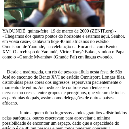
YAOUNDÉ, quinta-feira, 19 de março de 2009 (ZENIT.org).-
«Chegamos dos quatro pontos do horizonte e estamos aqui, Senhor,
em vossa casa», cantavam hoje 40 mil africanos no estádio
Omnisport de Yaoundé, na celebração da Eucaristia com Bento
XVI. O arcebispo de Yaoundé, Victor Tonyé Bakot, saudou o Papa
como o «Grande Mvamba» (Grande Pai) em língua ewondo.
Desde a madrugada, um rio de pessoas afluía nesta festa de São
José ao encontro de Bento XVI no estádio Omnisport. Longas filas,
distribuídas pelas cores dos ingressos, esperavam pacientemente o
momento de entrar. As medidas de controle eram lentas e o
nervosismo crescia entre grupos de peregrinos, que vieram de todas
as paróquias do país, assim como delegações de outros países
africano.
Junto a quem tinha ingressos - todos gratuitos - distribuídos
pelas paróquias, outros esperavam para aproveitar a mínima
possibilidade de encontrar um espaço, dado que a capacidade do
estádio é de 40 mil pessoas e nem todos puderam conseguir