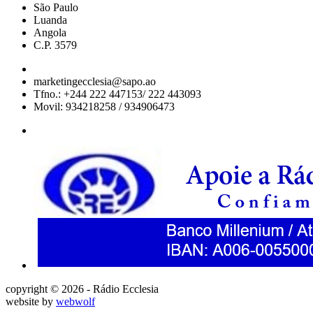
São Paulo
Luanda
Angola
C.P. 3579
marketingecclesia@sapo.ao
Tfno.: +244 222 447153/ 222 443093
Movil: 934218258 / 934906473
copyright © 2026 - Rádio Ecclesia
website by
webwolf